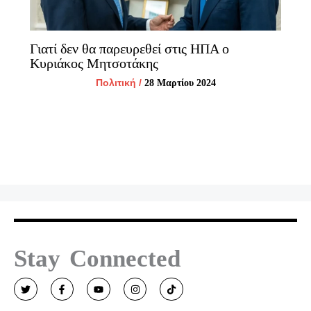
Γιατί δεν θα παρευρεθεί στις ΗΠΑ ο
Κυριάκος Μητσοτάκης
Πολιτική
/
28 Μαρτίου 2024
Stay Connected
T
F
Y
I
T
w
a
o
n
i
i
c
u
s
k
t
e
t
t
t