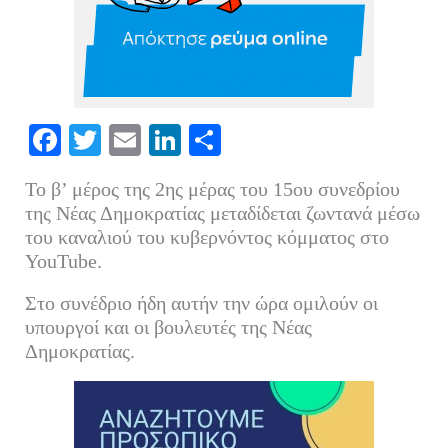
Fa
T
E
Li
Μ
ce
wi
m
nk
οι
Το β’ μέρος της 2ης μέρας του 15ου συνεδρίου
bo
tte
ail
ed
ρ
της Νέας Δημοκρατίας μεταδίδεται ζωντανά μέσω
ok
r
In
α
του καναλιού του κυβερνόντος κόμματος στο
YouTube.
στ
εί
Στο συνέδριο ήδη αυτήν την ώρα ομιλούν οι
τε
υπουργοί και οι βουλευτές της Νέας
Δημοκρατίας.