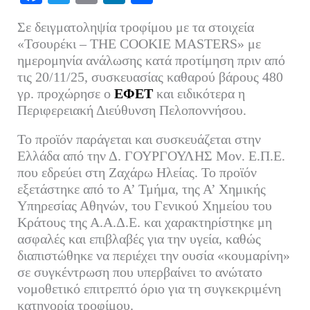
ce
wi
m
nk
οι
Σε δειγματοληψία τροφίμου με τα στοιχεία
bo
tte
ail
ed
ρ
«Τσουρέκι – THE COOKIE MASTERS» με
ok
r
In
α
ημερομηνία ανάλωσης κατά προτίμηση πριν από
τις 20/11/25, συσκευασίας καθαρού βάρους 480
στ
γρ. προχώρησε ο
ΕΦΕΤ
και ειδικότερα η
εί
Περιφερειακή Διεύθυνση Πελοποννήσου.
τε
Το προϊόν παράγεται και συσκευάζεται στην
Ελλάδα από την Δ. ΓΟΥΡΓΟΥΛΗΣ Μον. Ε.Π.Ε.
που εδρεύει στη Ζαχάρω Ηλείας. Το προϊόν
εξετάστηκε από το Α’ Τμήμα, της Α’ Χημικής
Υπηρεσίας Αθηνών, του Γενικού Χημείου του
Κράτους της Α.Α.Δ.Ε. και χαρακτηρίστηκε μη
ασφαλές και επιβλαβές για την υγεία, καθώς
διαπιστώθηκε να περιέχει την ουσία «κουμαρίνη»
σε συγκέντρωση που υπερβαίνει το ανώτατο
νομοθετικό επιτρεπτό όριο για τη συγκεκριμένη
κατηγορία τροφίμου.