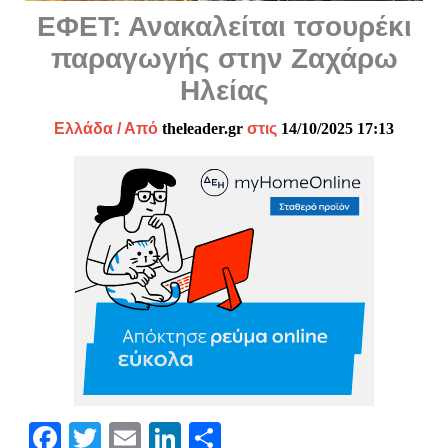
ΕΦΕΤ: Ανακαλείται τσουρέκι
παραγωγής στην Ζαχάρω
Ηλείας
Ελλάδα
/ Από
theleader.gr
στις
14/10/2025 17:13
Fa
T
E
Li
Μ