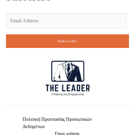
E
m
a
i
Subscribe
l
*
Πολιτική Προστασίας Προσωπικών
Δεδομένων
Όροι χρήσης