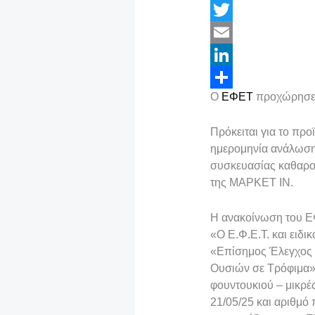
F
a
T
c
w
E
e
i
m
L
Ο
ΕΦΕΤ
προχώρησε τ
b
t
a
i
Μ
o
t
i
n
ο
Πρόκειται για το πρ
o
e
l
k
ι
ημερομηνία ανάλωσης
συσκευασίας καθαρού
k
r
e
ρ
της ΜΑΡΚΕΤ ΙΝ.
d
α
I
σ
Η ανακοίνωση του 
«Ο Ε.Φ.Ε.Τ. και ειδ
n
τ
«Επίσημος Έλεγχος 
ε
Ουσιών σε Τρόφιμα»,
ί
φουντουκιού – μικρέ
21/05/25 και αριθμό
τ