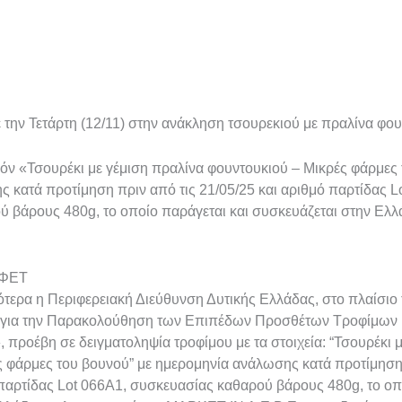
ην Τετάρτη (12/11) στην ανάκληση τσουρεκιού με πραλίνα φου
οϊόν «Τσουρέκι με γέμιση πραλίνα φουντουκιού – Μικρές φάρμες
 κατά προτίμηση πριν από τις 21/05/25 και αριθμό παρτίδας L
 βάρους 480g, το οποίο παράγεται και συσκευάζεται στην Ελλ
ΕΦΕΤ
ικότερα η Περιφερειακή Διεύθυνση Δυτικής Ελλάδας, στο πλαίσι
για την Παρακολούθηση των Επιπέδων Προσθέτων Τροφίμων 
 προέβη σε δειγματοληψία τροφίμου με τα στοιχεία: “Τσουρέκι 
ς φάρμες του βουνού” με ημερομηνία ανάλωσης κατά προτίμηση 
 παρτίδας Lot 066A1, συσκευασίας καθαρού βάρους 480g, το οπ