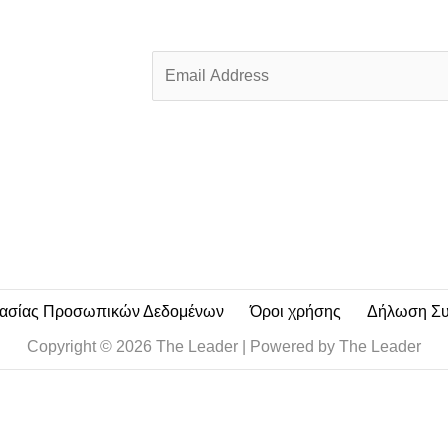
E
m
a
i
l
*
τασίας Προσωπικών Δεδομένων
Όροι χρήσης
Δήλωση Σ
Copyright © 2026 The Leader | Powered by The Leader