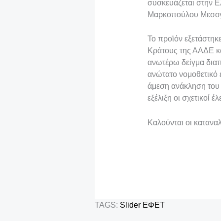
συσκευάζεται στην Ε
ε
Μαρκοπούλου Μεσογ
Το προϊόν εξετάστηκ
Κράτους της ΑΑΔΕ κ
ανωτέρω δείγμα διαπ
ανώτατο νομοθετικό ε
άμεση ανάκληση του 
εξέλιξη οι σχετικοί έλ
Καλούνται οι κατανα
TAGS:
Slider
ΕΦΕΤ