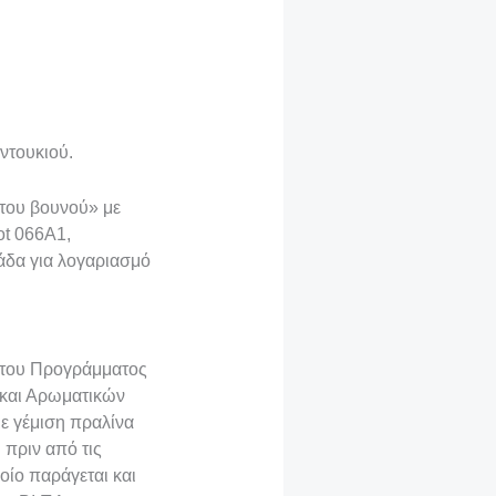
ντουκιού.
 του βουνού» με
ot 066A1,
άδα για λογαριασμό
ο του Προγράμματος
και Αρωματικών
με γέμιση πραλίνα
πριν από τις
οίο παράγεται και