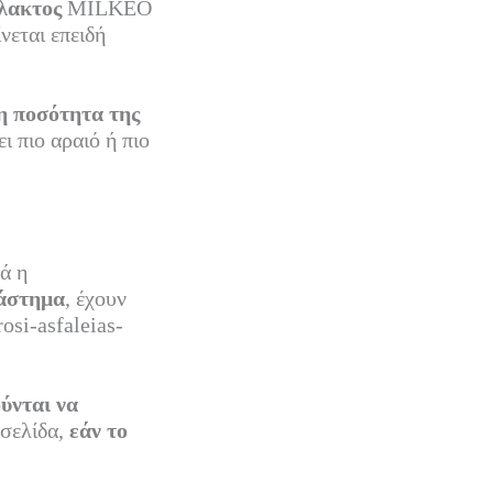
λακτος
MILKEO
νεται επειδή
η ποσότητα της
ει πιο αραιό ή πιο
ά η
τάστημα
, έχουν
osi-asfaleias-
ύνται να
οσελίδα,
εάν το