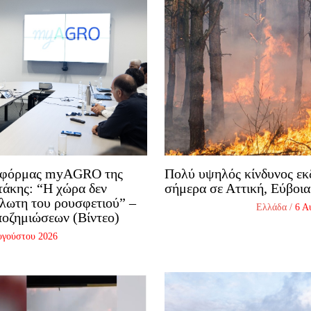
ατφόρμας myAGRO της
Πολύ υψηλός κίνδυνος εκ
άκης: “Η χώρα δεν
σήμερα σε Αττική, Εύβοια
άλωτη του ρουσφετιού” –
Ελλάδα
/
6 Α
ποζημιώσεων (Βίντεο)
υγούστου 2026