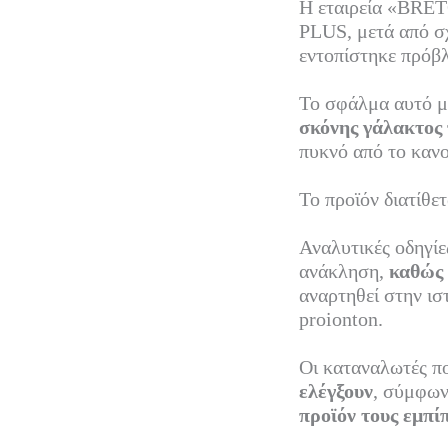
Η εταιρεία «BR
bo
tte
ail
PLUS, μετά από σ
ok
r
εντοπίστηκε πρόβ
Το σφάλμα αυτό μ
σκόνης γάλακτος 
πυκνό από το κανο
Το προϊόν διατίθε
Αναλυτικές οδηγίε
ανάκληση,
καθώς 
αναρτηθεί στην ισ
proionton.
Οι καταναλωτές 
ελέγξουν
, σύμφων
προϊόν τους εμπί