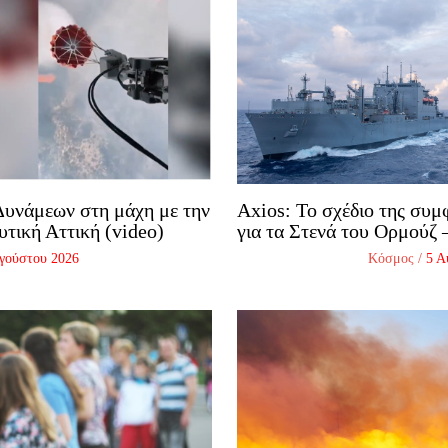
υνάμεων στη μάχη με την
Axios: Το σχέδιο της συ
υτική Αττική (video)
για τα Στενά του Ορμούζ –
γούστου 2026
Κόσμος
/
5 Α