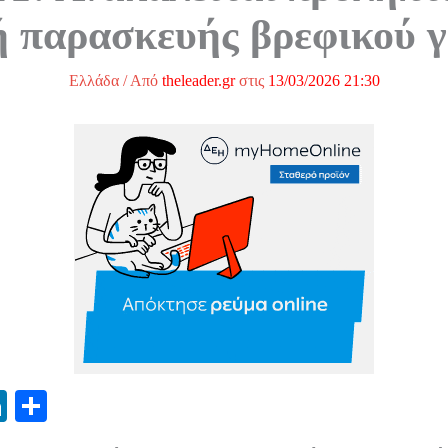
 παρασκευής βρεφικού 
Ελλάδα
/ Από
theleader.gr
στις
13/03/2026 21:30
Li
Μ
nk
οι