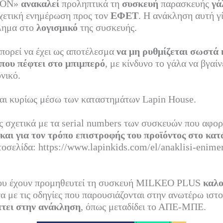
ETON»
ανακαλεί
προληπτικά τη
συσκευή
παρασκευής
γά
ed
ρ
χετική ενημέρωση προς τον
ΕΦΕΤ
. Η ανάκληση αυτή γί
In
α
λημα στο
λογισμικό
της συσκευής.
στ
πορεί να έχει ως αποτέλεσμα
να μη ρυθμίζεται σωστά 
εί
που πέφτει στο μπιμπερό
, με κίνδυνο το γάλα να βγαίν
τε
νικό.
ται κυρίως μέσω των καταστημάτων Lapin House.
ς σχετικά με τα serial numbers των συσκευών που αφορ
και για τον τρόπο επιστροφής του προϊόντος στο κα
τοσελίδα: https://www.lapinkids.com/el/anaklisi-enimer
που έχουν προμηθευτεί τη συσκευή MILKEO PLUS
καλο
α με τις οδηγίες που παρουσιάζονται στην ανωτέρω ιστ
πτει στην ανάκληση
, όπως μεταδίδει το ΑΠΕ-ΜΠΕ.