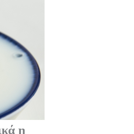
ικά η