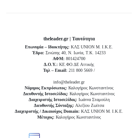
theleader.gr | Ταυτότητα
Επωνυμία – Ιδιοκτήτης:
ΚΛΣ UNION Μ. Ι.Κ.Ε.
Έδρα:
Σινώπης 40, Ν. Ιωνία, Τ.Κ. 14233
ΑΦΜ:
801424700
Δ.Ο.Υ.:
ΚΕ.ΦΟ.ΔΕ Αττικής
Τηλ – Email:
211 800 5669 /
info@theleader.gr
Νόμιμος Εκπρόσωπος:
Καλογήρος Κωνσταντίνος
Διευθυντής Ιστοσελίδας:
Καλογήρος Κωνσταντίνος
Διαχειριστής Ιστοσελίδας:
Ιωάννα Σταμούλη
Διευθυντής Σύνταξης:
Αλεξίου Ζωίτσα
Διαχειριστής / Δικαιούχος Domain:
ΚΛΣ UNION Μ. Ι.Κ.Ε.
Μέτοχος:
Καλογήρος Κωνσταντίνος