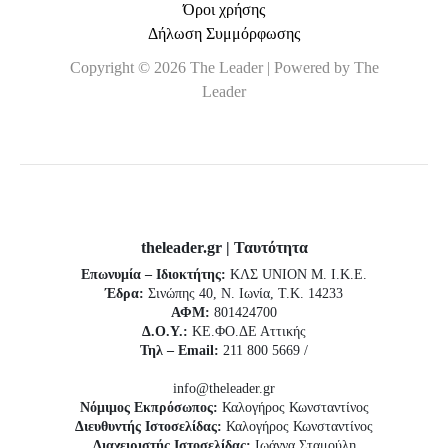
Όροι χρήσης
Δήλωση Συμμόρφωσης
Copyright © 2026 The Leader | Powered by The
Leader
theleader.gr | Ταυτότητα
Επωνυμία – Ιδιοκτήτης:
ΚΛΣ UNION Μ. Ι.Κ.Ε.
Έδρα:
Σινώπης 40, Ν. Ιωνία, Τ.Κ. 14233
ΑΦΜ:
801424700
Δ.Ο.Υ.:
ΚΕ.ΦΟ.ΔΕ Αττικής
Τηλ – Email:
211 800 5669 /
info@theleader.gr
Νόμιμος Εκπρόσωπος:
Καλογήρος Κωνσταντίνος
Διευθυντής Ιστοσελίδας:
Καλογήρος Κωνσταντίνος
Διαχειριστής Ιστοσελίδας:
Ιωάννα Σταμούλη