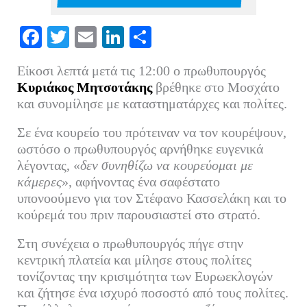
Fa
T
E
Li
Μ
ce
wi
m
nk
οι
Είκοσι λεπτά μετά τις 12:00 ο πρωθυπουργός
bo
tte
ail
ed
ρ
Κυριάκος Μητσοτάκης
βρέθηκε στο Μοσχάτο
ok
r
In
α
και συνομίλησε με καταστηματάρχες και πολίτες.
στ
Σε ένα κουρείο του πρότειναν να τον κουρέψουν,
εί
ωστόσο ο πρωθυπουργός αρνήθηκε ευγενικά
τε
λέγοντας, «
δεν συνηθίζω να κουρεύομαι με
κάμερες
», αφήνοντας ένα σαφέστατο
υπονοούμενο για τον Στέφανο Κασσελάκη και το
κούρεμά του πριν παρουσιαστεί στο στρατό.
Στη συνέχεια ο πρωθυπουργός πήγε στην
κεντρική πλατεία και μίλησε στους πολίτες
τονίζοντας την κρισιμότητα των Ευρωεκλογών
και ζήτησε ένα ισχυρό ποσοστό από τους πολίτες.