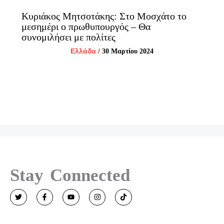
Κυριάκος Μητσοτάκης: Στο Μοσχάτο το
μεσημέρι ο πρωθυπουργός – Θα
συνομιλήσει με πολίτες
Ελλάδα
/
30 Μαρτίου 2024
Stay Connected
T
F
Y
I
T
w
a
o
n
i
i
c
u
s
k
t
e
t
t
t
t
b
u
a
o