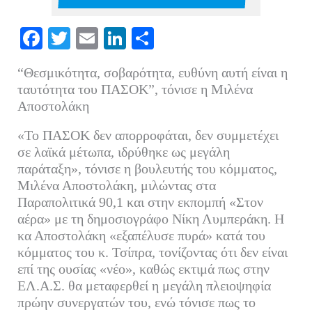
Fa
T
E
Li
Μ
ce
wi
m
nk
οι
“Θεσμικότητα, σοβαρότητα, ευθύνη αυτή είναι η
bo
tte
ail
ed
ρ
ταυτότητα του ΠΑΣΟΚ”, τόνισε η Μιλένα
ok
r
In
α
Αποστολάκη
στ
«Το ΠΑΣΟΚ δεν απορροφάται, δεν συμμετέχει
εί
σε λαϊκά μέτωπα, ιδρύθηκε ως μεγάλη
τε
παράταξη», τόνισε η βουλευτής του κόμματος,
Μιλένα Αποστολάκη, μιλώντας στα
Παραπολιτικά 90,1 και στην εκπομπή «Στον
αέρα» με τη δημοσιογράφο Νίκη Λυμπεράκη. Η
κα Αποστολάκη «εξαπέλυσε πυρά» κατά του
κόμματος του κ. Τσίπρα, τονίζοντας ότι δεν είναι
επί της ουσίας «νέο», καθώς εκτιμά πως στην
ΕΛ.Α.Σ. θα μεταφερθεί η μεγάλη πλειοψηφία
πρώην συνεργατών του, ενώ τόνισε πως το