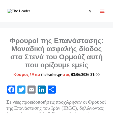
Μετάβαση
στο
Αναζήτηση
περιεχόμενο
Φρουροί της Επανάστασης:
Μοναδική ασφαλής δίοδος
στα Στενά του Ορμούζ αυτή
που ορίζουμε εμείς
Κόσμος
/ Από
theleader.gr
στις
03/06/2026 21:00
Fa
T
E
Li
Μ
ce
wi
m
nk
οι
Σε νέες προειδοποιήσεις προχώρησαν οι Φρουροί
bo
tte
ail
ed
ρ
της Επανάστασης του Ιράν (IRGC), δηλώνοντας