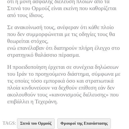
ok
r
In
α
ότι η μόνη ασφαλής διέλευση πλοίων από τα
Στενά του Ορμούζ είναι εκείνη που καθορίζεται
στ
από τους ίδιους.
εί
τε
Σε ανακοίνωσή τους, ανέφεραν ότι κάθε πλοίο
που δεν συμμορφώνεται με τις οδηγίες τους θα
θεωρείται στόχος,
ενώ επανέλαβαν ότι διατηρούν πλήρη έλεγχο στο
στρατηγικό θαλάσσιο πέρασμα.
Η προειδοποίηση έρχεται σε συνέχεια δηλώσεων
του Ιράν το προηγούμενο διάστημα, σύμφωνα με
τις οποίες τόσο εμπορικά όσο και στρατιωτικά
πλοία κινδυνεύουν να δεχθούν επίθεση εάν δεν
ακολουθούν τους «κανονισμούς διέλευσης» που
επιβάλλει η Τεχεράνη.
TAGS:
Στενά του Ορμούζ
Φρουροί της Επανάστασης