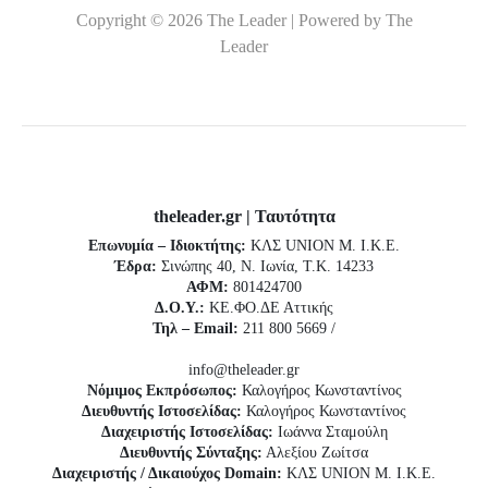
Copyright © 2026 The Leader | Powered by The
Leader
theleader.gr | Ταυτότητα
Επωνυμία – Ιδιοκτήτης:
ΚΛΣ UNION Μ. Ι.Κ.Ε.
Έδρα:
Σινώπης 40, Ν. Ιωνία, Τ.Κ. 14233
ΑΦΜ:
801424700
Δ.Ο.Υ.:
ΚΕ.ΦΟ.ΔΕ Αττικής
Τηλ – Email:
211 800 5669 /
info@theleader.gr
Νόμιμος Εκπρόσωπος:
Καλογήρος Κωνσταντίνος
Διευθυντής Ιστοσελίδας:
Καλογήρος Κωνσταντίνος
Διαχειριστής Ιστοσελίδας:
Ιωάννα Σταμούλη
Διευθυντής Σύνταξης:
Αλεξίου Ζωίτσα
Διαχειριστής / Δικαιούχος Domain:
ΚΛΣ UNION Μ. Ι.Κ.Ε.