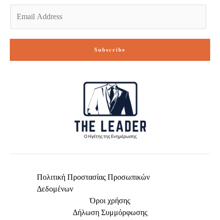
E
m
a
i
Subscribe
l
*
Πολιτική Προστασίας Προσωπικών
Δεδομένων
Όροι χρήσης
Δήλωση Συμμόρφωσης