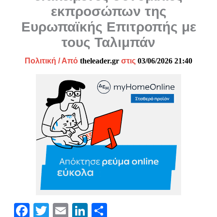
εκπροσώπων της
Ευρωπαϊκής Επιτροπής με
τους Ταλιμπάν
Πολιτική
/ Από
theleader.gr
στις
03/06/2026 21:40
Fa
T
E
Li
Μ