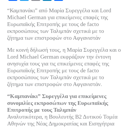
ce
wi
m
nk
οι
“Καμπανάκι” από Μαρία Συρεγγέλα και Lord
bo
tte
ail
ed
ρ
Michael German για επικείμενες επαφές της
ok
r
In
α
Ευρωπαϊκής Επιτροπής με τους de facto
εκπροσώπους των Ταλιμπάν σχετικά με το
στ
ζήτημα των επιστροφών στο Αφγανιστάν
εί
τε
Με κοινή δήλωσή τους, η Μαρία Συρεγγέλα και ο
Lord Michael German εκφράζουν την έντονη
ανησυχία τους για τις επικείμενες επαφές της
Ευρωπαϊκής Επιτροπής με τους de facto
εκπροσώπους των Ταλιμπάν σχετικά με το
ζήτημα των επιστροφών στο Αφγανιστάν.
“Καμπανάκι” Συρεγγέλα για επικείμενες
συνομιλίες εκπροσώπων της Ευρωπαϊκής
Επιτροπής με τους Ταλιμπάν
Αναλυτικότερα, η Βουλευτής Β2 Δυτικού Τομέα
Αθηνών της Νέας Δημοκρατίας και Εισηγήτρια