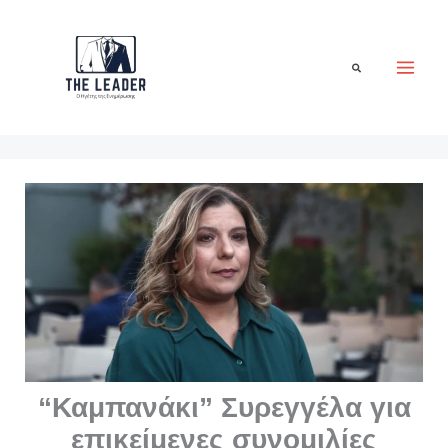
Μετάβαση
στο
περιεχόμενο
Αναζήτηση
“Καμπανάκι” Συρεγγέλα για
επικείμενες συνομιλίες