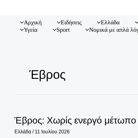
Μετάβαση
στο
περιεχόμενο
Αρχική
Ειδήσεις
Ελλάδα
Υγεία
Sport
Νομικά με απλά λό
Έβρος
Έβρος: Χωρίς ενεργό μέτωπο
Ελλάδα
/
11 Ιουλίου 2026