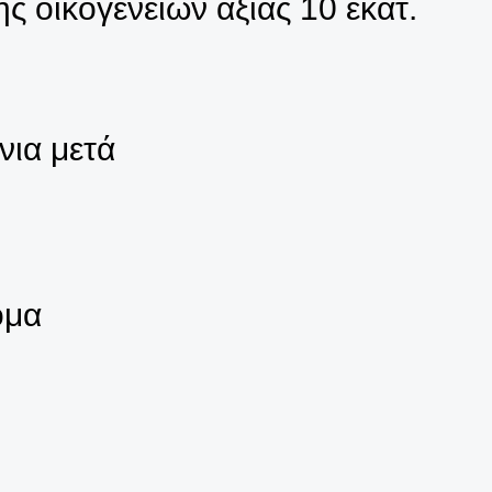
ς οικογενειών αξίας 10 εκατ.
νια μετά
ομα