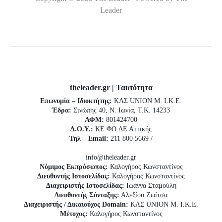
Leader
theleader.gr | Ταυτότητα
Επωνυμία – Ιδιοκτήτης:
ΚΛΣ UNION Μ. Ι.Κ.Ε.
Έδρα:
Σινώπης 40, Ν. Ιωνία, Τ.Κ. 14233
ΑΦΜ:
801424700
Δ.Ο.Υ.:
ΚΕ.ΦΟ.ΔΕ Αττικής
Τηλ – Email:
211 800 5669 /
info@theleader.gr
Νόμιμος Εκπρόσωπος:
Καλογήρος Κωνσταντίνος
Διευθυντής Ιστοσελίδας:
Καλογήρος Κωνσταντίνος
Διαχειριστής Ιστοσελίδας:
Ιωάννα Σταμούλη
Διευθυντής Σύνταξης:
Αλεξίου Ζωίτσα
Διαχειριστής / Δικαιούχος Domain:
ΚΛΣ UNION Μ. Ι.Κ.Ε.
Μέτοχος:
Καλογήρος Κωνσταντίνος