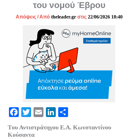
του νομού Έβρου
Απόψεις
/ Από
theleader.gr
στις
22/06/2026 18:40
Fa
T
E
Li
Μ
ce
wi
m
nk
οι
Tου Αντιστράτηγου Ε.Α. Κωνσταντίνου
bo
tte
ail
ed
ρ
Κούσαντα