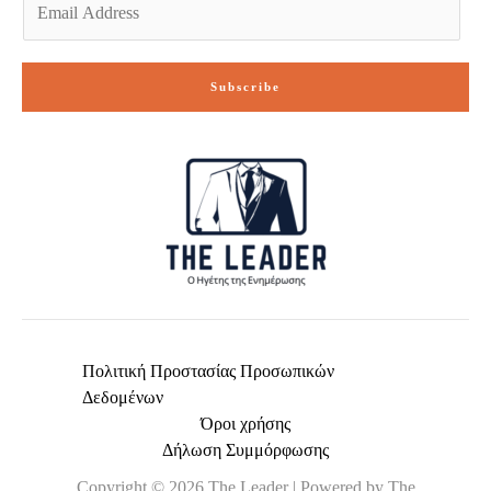
m
a
i
Subscribe
l
*
Πολιτική Προστασίας Προσωπικών
Δεδομένων
Όροι χρήσης
Δήλωση Συμμόρφωσης
Copyright © 2026 The Leader | Powered by The