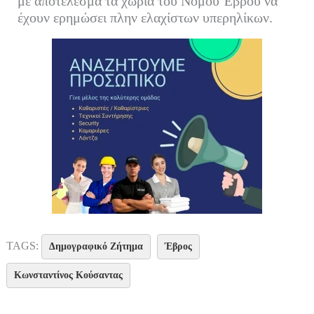
με αποτέλεσμα τα χωριά του Νομού Έβρου να
έχουν ερημώσει πλην ελαχίστων υπερηλίκων.
TAGS:
Δημογραφικό Ζήτημα
Έβρος
Κωνσταντίνος Κούσαντας