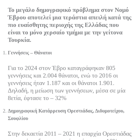
ok
r
In
α
Το μεγάλο δημογραφικό πρόβλημα στον Νομό
στ
Έβρου αποτελεί μια τεράστια απειλή κατά της
εί
πιο ευαίσθητης περιοχής της Ελλάδας που
τε
είναι το μόνο χερσαίο τμήμα με την γείτονα
Τουρκία.
Γεννήσεις – Θάνατοι
Για το 2024 στον Έβρο καταγράφηκαν 805
γεννήσεις και 2.004 θάνατοι, ενώ το 2016 οι
γεννήσεις ήταν 1.187 και οι θάνατοι 1.901.
Δηλαδή, η μείωση των γεννήσεων, μέσα σε μία
8ετία, έφτασε το – 32%
Δημογραφική Κατάρρευση Ορεστιάδας, Διδυμοτείχου,
Σουφλίου
Στην δεκαετία 2011 – 2021 η επαρχία Ορεστιάδας