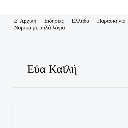
Μετάβαση
στο
περιεχόμενο
Αρχική
Ειδήσεις
Ελλάδα
Παρασκήνιο
Νομικά με απλά λόγια
Εύα Καϊλή