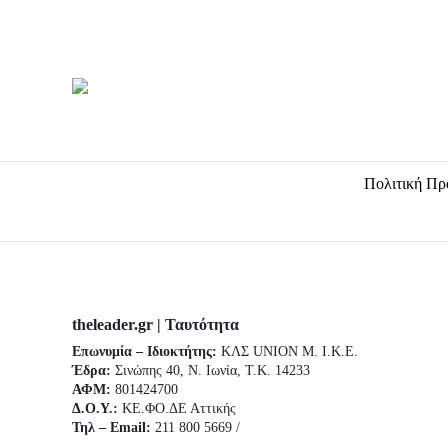
k
a
-
m
f
Πολιτική Πρ
theleader.gr | Ταυτότητα
Επωνυμία – Ιδιοκτήτης:
ΚΛΣ UNION Μ. Ι.Κ.Ε.
Έδρα:
Σινώπης 40, Ν. Ιωνία, Τ.Κ. 14233
ΑΦΜ:
801424700
Δ.Ο.Υ.:
ΚΕ.ΦΟ.ΔΕ Αττικής
Τηλ – Email:
211 800 5669 /