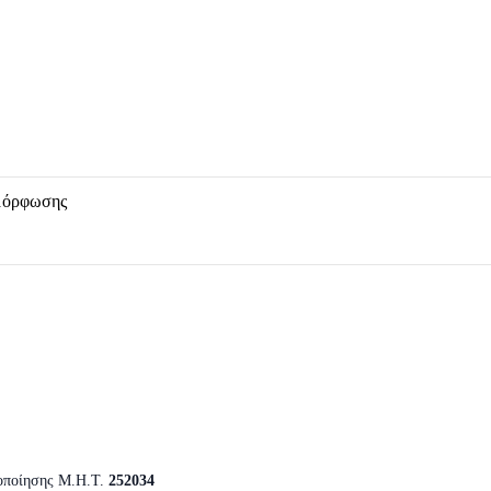
μόρφωσης
οποίησης Μ.Η.Τ.
252034