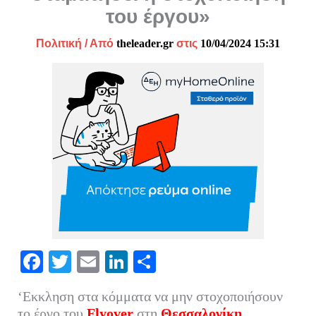
του έργου»
Πολιτική
/ Από
theleader.gr
στις
10/04/2024 15:31
Fa
T
E
Li
Μ
ce
wi
m
nk
οι
‘Εκκληση στα κόμματα να μην στοχοποιήσουν
bo
tte
ail
ed
ρ
το έργο του
Flyover
στη
Θεσσαλονίκη
,