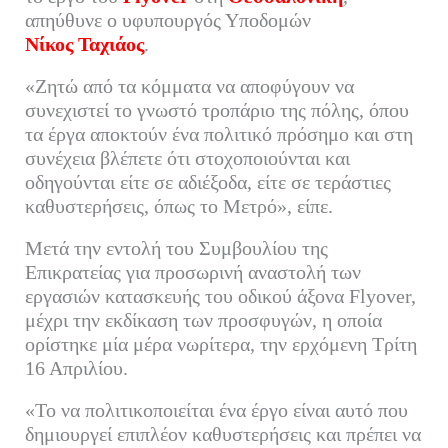
ok
r
In
α
απηύθυνε ο υφυπουργός Υποδομών
Νίκος Ταχιάος
.
στ
εί
«Ζητώ από τα κόμματα να αποφύγουν να
τε
συνεχιστεί το γνωστό τροπάριο της πόλης, όπου
τα έργα αποκτούν ένα πολιτικό πρόσημο και στη
συνέχεια βλέπετε ότι στοχοποιούνται και
οδηγούνται είτε σε αδιέξοδα, είτε σε τεράστιες
καθυστερήσεις, όπως το Μετρό», είπε.
Μετά την εντολή του Συμβουλίου της
Επικρατείας για προσωρινή αναστολή των
εργασιών κατασκευής του οδικού άξονα Flyover,
μέχρι την εκδίκαση των προσφυγών, η οποία
ορίστηκε μία μέρα νωρίτερα, την ερχόμενη Τρίτη
16 Απριλίου.
«Το να πολιτικοποιείται ένα έργο είναι αυτό που
δημιουργεί επιπλέον καθυστερήσεις και πρέπει να