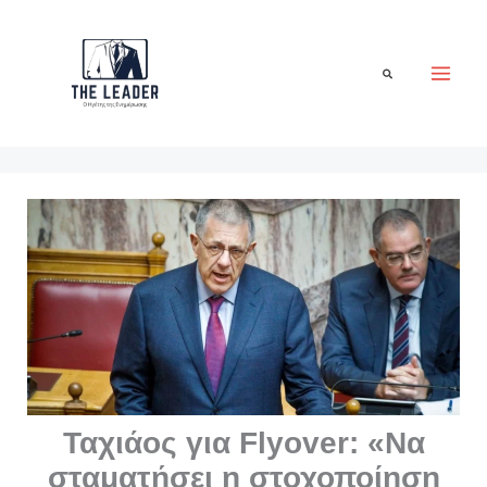
Μετάβαση
στο
περιεχόμενο
Αναζήτηση
Ταχιάος για Flyover: «Να
σταματήσει η στοχοποίηση