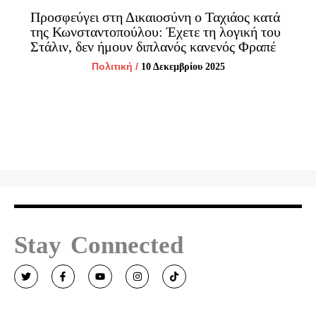
Προσφεύγει στη Δικαιοσύνη ο Ταχιάος κατά
της Κωνσταντοπούλου: Έχετε τη λογική του
Στάλιν, δεν ήμουν διπλανός κανενός Φραπέ
Πολιτική
/
10 Δεκεμβρίου 2025
Stay Connected
T
F
Y
I
T
w
a
o
n
i
i
c
u
s
k
t
e
t
t
t
t
b
u
a
o