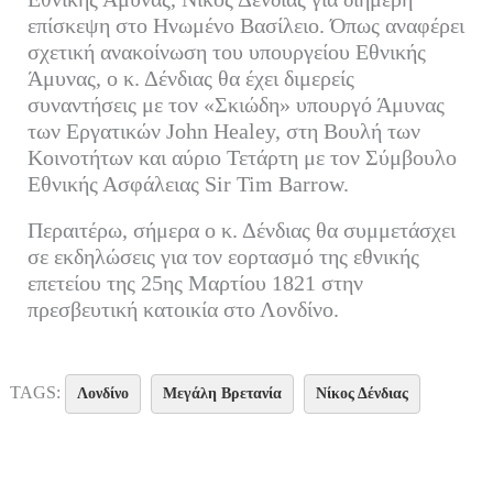
ok
r
In
α
επίσκεψη στο Ηνωμένο Βασίλειο. Όπως αναφέρει
σχετική ανακοίνωση του υπουργείου Εθνικής
στ
Άμυνας, ο κ. Δένδιας θα έχει διμερείς
εί
συναντήσεις με τον «Σκιώδη» υπουργό Άμυνας
τε
των Εργατικών John Healey, στη Βουλή των
Κοινοτήτων και αύριο Τετάρτη με τον Σύμβουλο
Εθνικής Ασφάλειας Sir Tim Barrow.
Περαιτέρω, σήμερα ο κ. Δένδιας θα συμμετάσχει
σε εκδηλώσεις για τον εορτασμό της εθνικής
επετείου της 25ης Μαρτίου 1821 στην
πρεσβευτική κατοικία στο Λονδίνο.
TAGS:
Λονδίνο
Μεγάλη Βρετανία
Νίκος Δένδιας