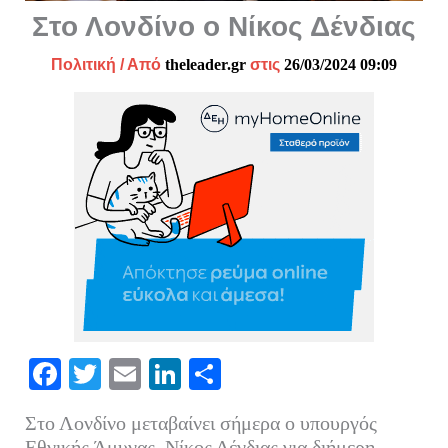
Στο Λονδίνο ο Νίκος Δένδιας
Πολιτική
/ Από
theleader.gr
στις
26/03/2024 09:09
Fa
T
E
Li
Μ
ce
wi
m
nk
οι
Στο Λονδίνο μεταβαίνει σήμερα ο υπουργός
bo
tte
ail
ed
ρ
Εθνικής Άμυνας, Νίκος Δένδιας για διήμερη