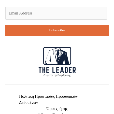
E
m
a
i
Subscribe
l
*
Πολιτική Προστασίας Προσωπικών
Δεδομένων
Όροι χρήσης