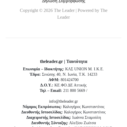
Δήλωση Συμμόρφωσης
Copyright © 2026 The Leader | Powered by The
Leader
theleader.gr | Ταυτότητα
Επωνυμία – Ιδιοκτήτης:
ΚΛΣ UNION Μ. Ι.Κ.Ε.
Έδρα:
Σινώπης 40, Ν. Ιωνία, Τ.Κ. 14233
ΑΦΜ:
801424700
Δ.Ο.Υ.:
ΚΕ.ΦΟ.ΔΕ Αττικής
Τηλ – Email:
211 800 5669 /
info@theleader.gr
Νόμιμος Εκπρόσωπος:
Καλογήρος Κωνσταντίνος
Διευθυντής Ιστοσελίδας:
Καλογήρος Κωνσταντίνος
Διαχειριστής Ιστοσελίδας:
Ιωάννα Σταμούλη
Διευθυντής Σύνταξης:
Αλεξίου Ζωίτσα