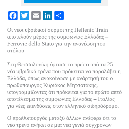
Fa
T
E
Li
Μ
ce
wi
m
nk
οι
Οι νέοι υβριδικοί συρμοί της Hellenic Train
bo
tte
ail
ed
ρ
αποτελούν μέρος της συμφωνίας Ελλάδας –
ok
r
In
α
Ferrovie dello Stato για την ανανέωση του
στόλου
στ
εί
Στη Θεσσαλονίκη έφτασε το πρώτο από τα 25
τε
νέα υβριδικά τρένα που πρόκειται να παραλάβει η
Ελλάδα, όπως ανακοίνωσε με ανάρτησή του ο
πρωθυπουργός Κυριάκος Μητσοτάκης,
υπογραμμίζοντας ότι πρόκειται για το πρώτο απτό
αποτέλεσμα της συμφωνίας Ελλάδας – Ιταλίας
για νέες επενδύσεις στον ελληνικό σιδηρόδρομο.
Ο πρωθυπουργός μεταξύ άλλων ανέφερε ότι το
νέο τρένο ανήκει σε μια νέα γενιά σύγχρονων