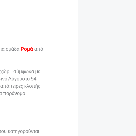
Μια ομάδα
Ρομά
από
ιοχώρι -σύμφωνα με
σινό Αύγουστο 54
7 απόπειρες κλοπής
ία παράνομο
που κατηγορούνται