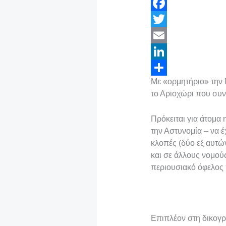
F
a
T
c
w
E
e
i
m
L
Με «ορμητήριο» την
b
t
a
i
Μ
το Αριοχώρι που συν
o
t
i
n
ο
o
e
l
k
ι
Πρόκειται για άτομα
την Αστυνομία – να 
k
r
e
ρ
κλοπές (δύο εξ αυτώ
d
α
και σε άλλους νομο
I
σ
περιουσιακό όφελος 
n
τ
ε
ί
Επιπλέον στη δικογρ