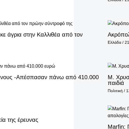
ε άγρια στην Καλλιθέα από τον
Ακρόπολ
Ελλάδα
/
21
μένους -Απέσπασαν πάνω από 410.000
Μ. Χρυσ
παιδιά
Πολιτική
/
1
εία της έρευνας
Marfin: