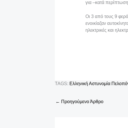
τ
για –κατά περίπτωση
ε
Οι 3 από τους 9 φερ
ενοικίαζαν αυτοκίνητ
ηλεκτρικές και ηλεκτ
TAGS:
Ελληνική Αστυνομία
Πελοπό
←
Προηγούμενο Άρθρο