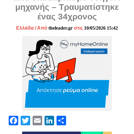
μηχανής – Τραυματίστηκε
ένας 34χρονος
Ελλάδα
/ Από
theleader.gr
στις
10/05/2026 15:42
Fa
T
E
Li
Μ
ce
wi
m
nk
οι