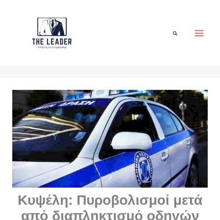
Μετάβαση
στο
περιεχόμενο
Αναζήτηση
Κυψέλη: Πυροβολισμοί μετά
από διαπληκτισμό οδηγών