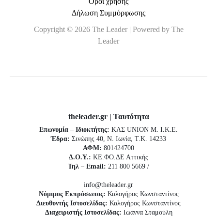
Όροι χρήσης
Δήλωση Συμμόρφωσης
Copyright © 2026 The Leader | Powered by The
Leader
theleader.gr | Ταυτότητα
Επωνυμία – Ιδιοκτήτης:
ΚΛΣ UNION Μ. Ι.Κ.Ε.
Έδρα:
Σινώπης 40, Ν. Ιωνία, Τ.Κ. 14233
ΑΦΜ:
801424700
Δ.Ο.Υ.:
ΚΕ.ΦΟ.ΔΕ Αττικής
Τηλ – Email:
211 800 5669 /
info@theleader.gr
Νόμιμος Εκπρόσωπος:
Καλογήρος Κωνσταντίνος
Διευθυντής Ιστοσελίδας:
Καλογήρος Κωνσταντίνος
Διαχειριστής Ιστοσελίδας:
Ιωάννα Σταμούλη