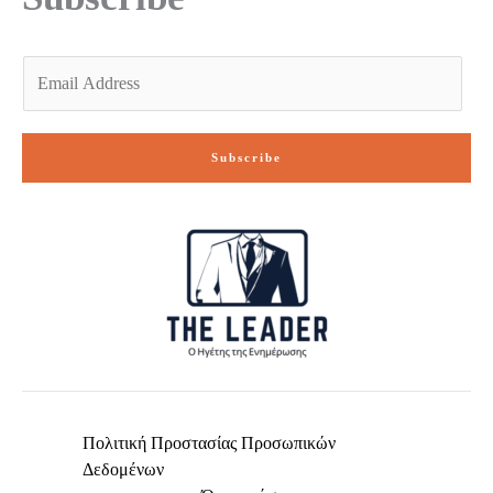
E
m
a
i
Subscribe
l
*
Πολιτική Προστασίας Προσωπικών
Δεδομένων