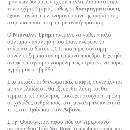
ιρανικών δυνάμεων έχουν πολλαπλασιαστεί από
την αρχή του μήνα, καθώς οι
διαπραγματεύσεις
έχουν παγώσει, εν αναμονή ιρανικής απάντησης
στην πιο πρόσφατη αμερικανική πρόταση.
Ο
Ντόναλντ Τραμπ
ανέμενε να λάβει «πολύ
σύντομα» απάντηση του Ιράν, ανέφερε το
τηλεοπτικό δίκτυο LCI, που πήρε σύντομη
συνέντευξη από τον αμερικανό πρόεδρο. Είχε ήδη
αναφέρει την προηγουμένη πως περίμενε να πάρει
«γράμμα» το βράδυ.
Στο μεταξύ, οι διπλωματικές επαφές συνεχίζονται
με την ελπίδα ότι θα εξευρεθεί λύση και θα
τερματιστεί ο πόλεμος, που έχει στοιχίσει τη ζωή
σε χιλιάδες ανθρώπους, στη μεγάλη πλειονότητά
τους στο
Ιράν
και στον
Λίβανο
.
Στην Ουάσιγκτον, αφού είδε τον Αμερικανό
αντιπρόεδρο
Τζέι Ντι Βανς
, ο πρωθυπουργός και