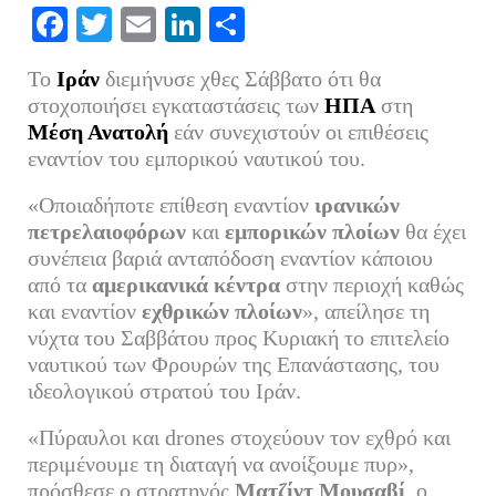
Fa
T
E
Li
Μ
ce
wi
m
nk
οι
Το
Ιράν
διεμήνυσε χθες Σάββατο ότι θα
bo
tte
ail
ed
ρ
στοχοποιήσει εγκαταστάσεις των
ΗΠΑ
στη
ok
r
In
α
Μέση Ανατολή
εάν συνεχιστούν οι επιθέσεις
εναντίον του εμπορικού ναυτικού του.
στ
εί
«Οποιαδήποτε επίθεση εναντίον
ιρανικών
τε
πετρελαιοφόρων
και
εμπορικών πλοίων
θα έχει
συνέπεια βαριά ανταπόδοση εναντίον κάποιου
από τα
αμερικανικά κέντρα
στην περιοχή καθώς
και εναντίον
εχθρικών πλοίων
», απείλησε τη
νύχτα του Σαββάτου προς Κυριακή το επιτελείο
ναυτικού των Φρουρών της Επανάστασης, του
ιδεολογικού στρατού του Ιράν.
«Πύραυλοι και drones στοχεύουν τον εχθρό και
περιμένουμε τη διαταγή να ανοίξουμε πυρ»,
πρόσθεσε ο στρατηγός
Ματζίντ Μουσαβί
, ο