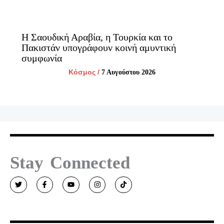
Η Σαουδική Αραβία, η Τουρκία και το
Πακιστάν υπογράφουν κοινή αμυντική
συμφωνία
Κόσμος
/
7 Αυγούστου 2026
Stay Connected
T
F
Y
I
T
w
a
o
n
i
i
c
u
s
k
t
e
t
t
t
t
b
u
a
o
e
o
b
g
k
r
o
e
r