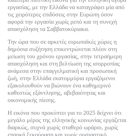
ok
r
In
α
εργασίας, με την Ελλάδα να καταγράφει μία από
τις χειρότερες επιδόσεις στην Ευρώπη όσον
στ
αφορά την εργασία χωρίς ρεπό και τη συνεχή
εί
απασχόληση τα Σαββατοκύριακα.
τε
Την ώρα που σε αρκετές ευρωπαϊκές χώρες η
δημόσια συζήτηση επικεντρώνεται πλέον στη
μείωση του χρόνου εργασίας, στην τετραήμερη
απασχόληση και στη βελτίωση της ισορροπίας
ανάμεσα στην επαγγελματική και προσωπική
ζωή, στην Ελλάδα εκατομμύρια εργαζόμενοι
εξακολουθούν να βιώνουν ένα καθημερινό
καθεστώς εξάντλησης, αβεβαιότητας και
οικονομικής πίεσης.
Η εικόνα που προκύπτει για το 2025 δείχνει ότι
μεγάλο μέρος της ελληνικής κοινωνίας εργάζεται
διαρκώς, συχνά χωρίς σταθερό ωράριο, χωρίς
επαρκή ξεκούραση και χωρίς ουσιαστικό