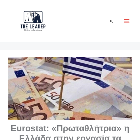
Μετάβαση
στο
περιεχόμενο
Αναζήτηση
Eurostat: «Πρωταθλήτρια» η
Ελλάδα στην εργασία τα