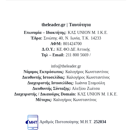
theleader.gr | Ταυτότητα
Επωνυμία – Ιδιοκτήτης:
ΚΛΣ UNION Μ. Ι.Κ.Ε.
Έδρα:
Σινώπης 40, Ν. Ιωνία, Τ.Κ. 14233
ΑΦΜ:
801424700
Δ.Ο.Υ.:
ΚΕ.ΦΟ.ΔΕ Αττικής
Τηλ – Email:
211 800 5669 /
info@theleader.gr
Νόμιμος Εκπρόσωπος:
Καλογήρος Κωνσταντίνος
Διευθυντής Ιστοσελίδας:
Καλογήρος Κωνσταντίνος
Διαχειριστής Ιστοσελίδας:
Ιωάννα Σταμούλη
Διευθυντής Σύνταξης:
Αλεξίου Ζωίτσα
Διαχειριστής / Δικαιούχος Domain:
ΚΛΣ UNION Μ. Ι.Κ.Ε.
Μέτοχος:
Καλογήρος Κωνσταντίνος
Αριθμός Πιστοποίησης Μ.Η.Τ.
252034