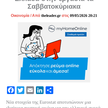
Σαββατοκύριακα
Οικονομία
/ Από
theleader.gr
στις
09/05/2026 20:21
Fa
T
E
Li
Μ
ce
wi
m
nk
οι
Νέα στοιχεία της Eurostat αποτυπώνουν μια
bo
tte
ail
ed
ρ
ιδιαίτερα πιεστική εικόνα για την ελληνική αγορά