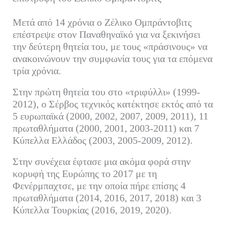
ok
r
In
α
Μετά από 14 χρόνια ο Ζέλικο Ομπράντοβιτς
στ
επέστρεψε στον Παναθηναϊκό για να ξεκινήσει
εί
την δεύτερη θητεία του, με τους «πράσινους» να
τε
ανακοινώνουν την συμφωνία τους για τα επόμενα
τρία χρόνια.
Στην πρώτη θητεία του στο «τριφύλλι» (1999-
2012), ο Σέρβος τεχνικός κατέκτησε εκτός από τα
5 ευρωπαϊκά (2000, 2002, 2007, 2009, 2011), 11
πρωταθλήματα (2000, 2001, 2003-2011) και 7
Κύπελλα Ελλάδος (2003, 2005-2009, 2012).
Στην συνέχεια έφτασε μια ακόμα φορά στην
κορυφή της Ευρώπης το 2017 με τη
Φενέρμπαχτσε, με την οποία πήρε επίσης 4
πρωταθλήματα (2014, 2016, 2017, 2018) και 3
Κύπελλα Τουρκίας (2016, 2019, 2020).