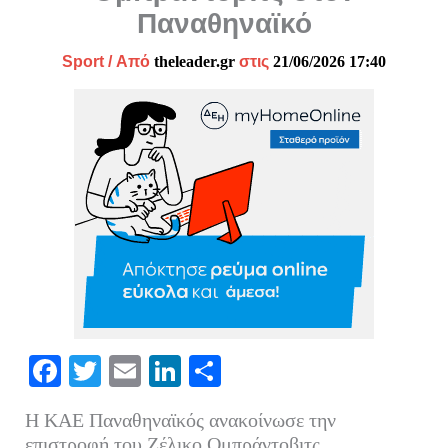
Παναθηναϊκό
Sport
/ Από
theleader.gr
στις
21/06/2026 17:40
Fa
T
E
Li
Μ
ce
wi
m
nk
οι
Η ΚΑΕ Παναθηναϊκός ανακοίνωσε την
bo
tte
ail
ed
ρ
επιστροφή του Ζέλικο Ομπράντοβιτς