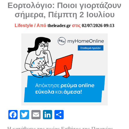
Εορτολόγιο: Ποιοι γιορτάζουν
σήμερα, Πέμπτη 2 Ιουλίου
Lifestyle
/ Από
theleader.gr
στις
02/07/2026 09:13
Fa
T
E
Li
Μ
ce
wi
m
nk
οι
Η κατάθεσις της τιμίας Εσθήτος της Παναγίας