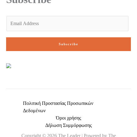
E
m
a
i
Subscribe
l
*
Πολιτική Προστασίας Προσωπικών
Δεδομένων
Όροι χρήσης
Δήλωση Συμμόρφωσης
Copyright © 2026 The Leader | Powered by The