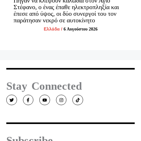
Πήγαν να κλέψουν καλώδια στον Άγιο
Στέφανο, ο ένας έπαθε ηλεκτροπληξία και
έπεσε από ύψος, οι δύο συνεργοί του τον
παράτησαν νεκρό σε αυτοκίνητο
Ελλάδα
/
6 Αυγούστου 2026
Stay Connected
T
F
Y
I
T
w
a
o
n
i
i
c
u
s
k
t
e
t
t
t
t
b
u
a
o
e
o
b
g
k
r
o
e
r
k
a
-
m
f
Subscribe