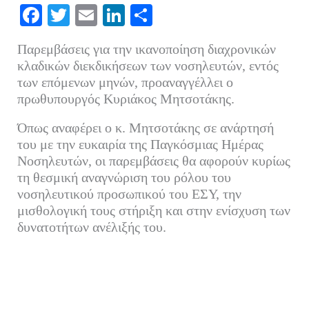
Fa
T
E
Li
Μ
ce
wi
m
nk
οι
Παρεμβάσεις για την ικανοποίηση διαχρονικών
bo
tte
ail
ed
ρ
κλαδικών διεκδικήσεων των νοσηλευτών, εντός
ok
r
In
α
των επόμενων μηνών, προαναγγέλλει ο
πρωθυπουργός Κυριάκος Μητσοτάκης.
στ
εί
Όπως αναφέρει ο κ. Μητσοτάκης σε ανάρτησή
τε
του με την ευκαιρία της Παγκόσμιας Ημέρας
Νοσηλευτών, οι παρεμβάσεις θα αφορούν κυρίως
τη θεσμική αναγνώριση του ρόλου του
νοσηλευτικού προσωπικού του ΕΣΥ, την
μισθολογική τους στήριξη και στην ενίσχυση των
δυνατοτήτων ανέλιξής του.