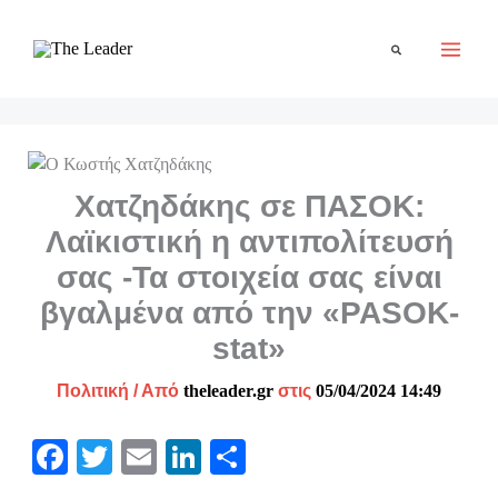
Μετάβαση
στο
Αναζήτηση
περιεχόμενο
Χατζηδάκης σε ΠΑΣΟΚ:
Λαϊκιστική η αντιπολίτευσή
σας -Τα στοιχεία σας είναι
βγαλμένα από την «PASOK-
stat»
Πολιτική
/ Από
theleader.gr
στις
05/04/2024 14:49
Fa
T
E
Li
Μ
ce
wi
m
nk
οι