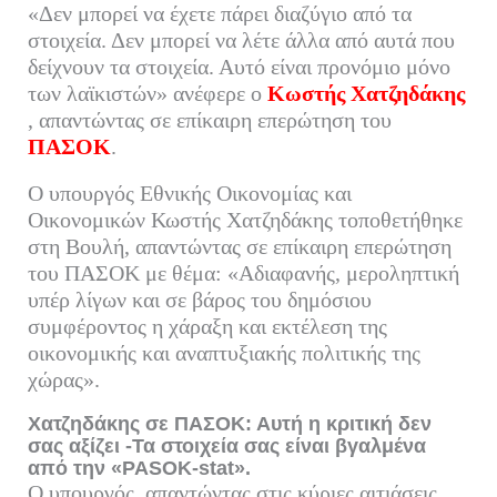
«Δεν μπορεί να έχετε πάρει διαζύγιο από τα
bo
tte
ail
ed
ρ
στοιχεία. Δεν μπορεί να λέτε άλλα από αυτά που
ok
r
In
α
δείχνουν τα στοιχεία. Αυτό είναι προνόμιο μόνο
των λαϊκιστών» ανέφερε ο
στ
Κωστής Χατζηδάκης
, απαντώντας σε επίκαιρη επερώτηση του
εί
ΠΑΣΟΚ
.
τε
Ο υπουργός Εθνικής Οικονομίας και
Οικονομικών Κωστής Χατζηδάκης τοποθετήθηκε
στη Βουλή, απαντώντας σε επίκαιρη επερώτηση
του ΠΑΣΟΚ με θέμα: «Αδιαφανής, μεροληπτική
υπέρ λίγων και σε βάρος του δημόσιου
συμφέροντος η χάραξη και εκτέλεση της
οικονομικής και αναπτυξιακής πολιτικής της
χώρας».
Χατζηδάκης σε ΠΑΣΟΚ: Αυτή η κριτική δεν
σας αξίζει -Τα στοιχεία σας είναι βγαλμένα
από την «PASOK-stat».
Ο υπουργός, απαντώντας στις κύριες αιτιάσεις