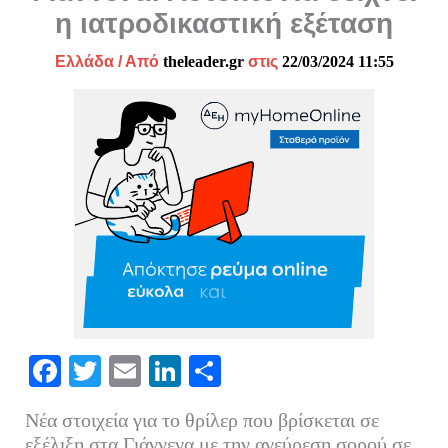
η ιατροδικαστική εξέταση
Ελλάδα
/ Από
theleader.gr
στις
22/03/2024 11:55
Fa
T
E
Li
Μ
ce
wi
m
nk
οι
Νέα στοιχεία για το θρίλερ που βρίσκεται σε
bo
tte
ail
ed
ρ
εξέλιξη στα Γιάννενα με την ανεύρεση σορού σε