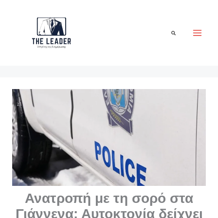
Μετάβαση
στο
περιεχόμενο
Αναζήτηση
Ανατροπή με τη σορό στα
Γιάννενα: Αυτοκτονία δείχνει