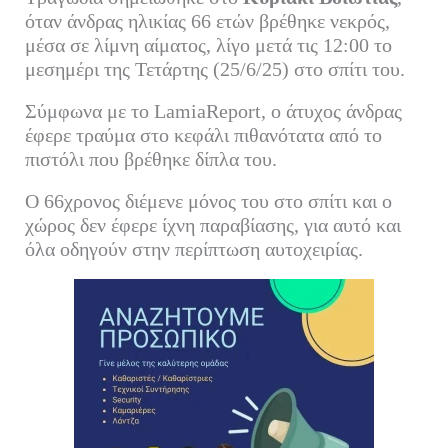
bo
tte
ail
ed
ρ
όταν άνδρας ηλικίας 66 ετών βρέθηκε νεκρός,
ok
r
In
α
μέσα σε λίμνη αίματος, λίγο μετά τις 12:00 το
μεσημέρι της Τετάρτης (25/6/25) στο σπίτι του.
στ
εί
Σύμφωνα με το LamiaReport, ο άτυχος άνδρας
τε
έφερε τραύμα στο κεφάλι πιθανότατα από το
πιστόλι που βρέθηκε δίπλα του.
Ο 66χρονος διέμενε μόνος του στο σπίτι και ο
χώρος δεν έφερε ίχνη παραβίασης, για αυτό και
όλα οδηγούν στην περίπτωση αυτοχειρίας.