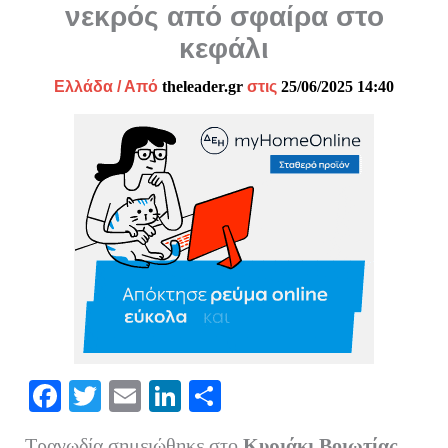
νεκρός από σφαίρα στο
κεφάλι
Ελλάδα
/ Από
theleader.gr
στις
25/06/2025 14:40
Fa
T
E
Li
Μ
ce
wi
m
nk
οι
Τραγωδία σημειώθηκε στο
Κυριάκι
Βοιωτίας
,