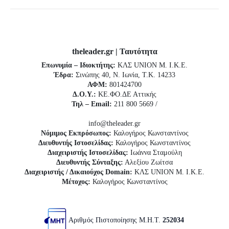
theleader.gr | Ταυτότητα
Επωνυμία – Ιδιοκτήτης:
ΚΛΣ UNION Μ. Ι.Κ.Ε.
Έδρα:
Σινώπης 40, Ν. Ιωνία, Τ.Κ. 14233
ΑΦΜ:
801424700
Δ.Ο.Υ.:
ΚΕ.ΦΟ.ΔΕ Αττικής
Τηλ – Email:
211 800 5669 /
info@theleader.gr
Νόμιμος Εκπρόσωπος:
Καλογήρος Κωνσταντίνος
Διευθυντής Ιστοσελίδας:
Καλογήρος Κωνσταντίνος
Διαχειριστής Ιστοσελίδας:
Ιωάννα Σταμούλη
Διευθυντής Σύνταξης:
Αλεξίου Ζωίτσα
Διαχειριστής / Δικαιούχος Domain:
ΚΛΣ UNION Μ. Ι.Κ.Ε.
Μέτοχος:
Καλογήρος Κωνσταντίνος
Αριθμός Πιστοποίησης Μ.Η.Τ.
252034