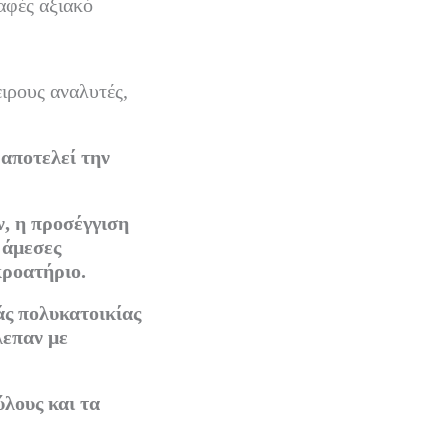
αφές αξιακό
ιρους αναλυτές,
αποτελεί την
ν, η προσέγγιση
 άμεσες
κροατήριο.
άς πολυκατοικίας
λεπαν με
ύλους και τα