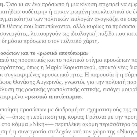
ed
ρ
η.
Όσο κι αν ένα πρόσωπο ή μια κίνηση επιχειρεί να εμφ
In
α
πιτήδεια ουδέτερη» ή επικεντρωμένη αποκλειστικά σε έ
ραγματικότητα των πολιτικών επιλογών αναγκάζει σε σα
στ
Οι θέσεις που διατυπώνονται, αλλά κυρίως τα πρόσωπα 
εί
συνεργάτες, λειτουργούν ως ιδεολογική πυξίδα που κατ
τε
 δημόσιο πρόσωπο στον πολιτικό χάρτη.
ροσώπων και το «ρωσικό αποτύπωμα»
πό τις προοπτικές και το πολιτικό στίγμα προσώπων π
καιρότητας, όπως η Μαρία Καρυστιανού, αποκτά νέες δια
αι συγκεκριμένες προσωπικότητες. Η παρουσία ή η σύμ
άφος Θανάσης Αυγερινός, γνωστός για την πολυετή παρ
λυση της ρωσικής γεωπολιτικής οπτικής, εισάγει μοιρα
κεκριμένο
«ρωσικό αποτύπωμα»
.
οποίηση προσώπων με διαδρομή σε σχηματισμούς της σ
άς —όπως η περίπτωση της κυρίας Γράτσια με την προη
 στο κόμμα «Νίκη»— περιπλέκει ακόμη περισσότερο το
ση ή η συνεργασία στελεχών από τον χώρο της «Νίκης»