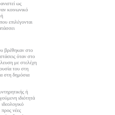
ανιστεί ως
ναν κοινωνικό
φή
που επιλέγονται
ατάσσει
ου βρέθηκαν στο
στάσεις όταν στο
πλευση με στελέχη
ουσία του στη
ία στη δημόσια
υντηρητικής ή
γούμενη ιδιότητά
 ιδεολογικό
 προς νέες