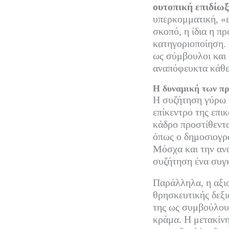
bo
tte
ail
ουτοπική επιδίωξ
ok
r
υπερκομματική, «ε
σκοπό, η ίδια η π
κατηγοριοποίηση. 
ως σύμβουλοι και 
αναπόφευκτα κάθε
Η δυναμική των π
Η συζήτηση γύρω α
επίκεντρο της επι
κάδρο προστίθεντ
όπως ο δημοσιογρ
Μόσχα και την ανά
συζήτηση ένα συγ
Παράλληλα, η αξι
θρησκευτικής δεξι
της ως συμβούλου
κράμα. Η μετακίνη