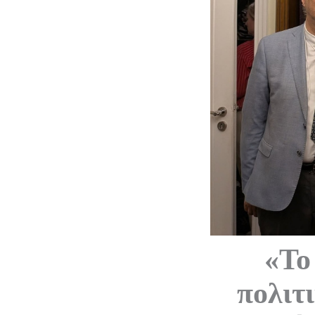
«Το
πολιτ