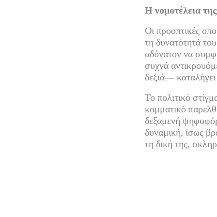
Η νομοτέλεια τη
Οι προοπτικές οπο
τη δυνατότητά του
αδύνατον να συμφ
συχνά αντικρουόμ
δεξιά— καταλήγει
Το πολιτικό στίγμ
κομματικό παρελθό
δεξαμενή ψηφοφόρ
δυναμική, ίσως βρ
τη δική της, σκλη