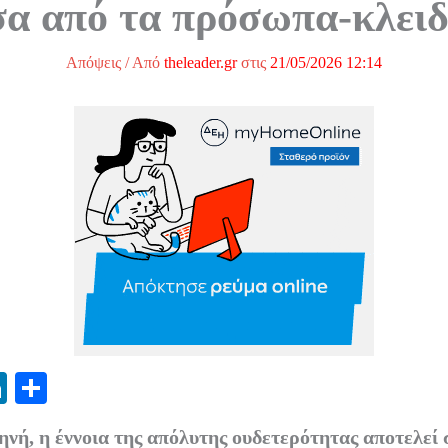
σα από τα πρόσωπα-κλειδ
Απόψεις
/ Από
theleader.gr
στις
21/05/2026 12:14
Li
Μ
nk
οι
ηνή, η έννοια της απόλυτης ουδετερότητας αποτελεί 