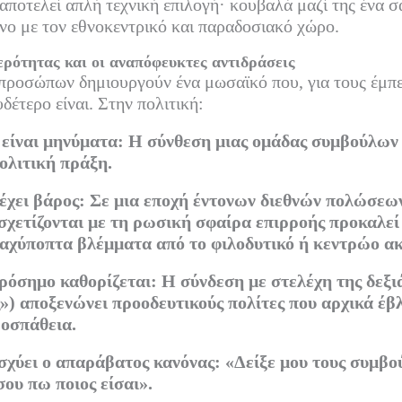
αποτελεί απλή τεχνική επιλογή· κουβαλά μαζί της ένα σ
νο με τον εθνοκεντρικό και παραδοσιακό χώρο.
ερότητας και οι αναπόφευκτες αντιδράσεις
 προσώπων δημιουργούν ένα μωσαϊκό που, για τους έμπε
δέτερο είναι. Στην πολιτική:
 είναι μηνύματα: Η σύνθεση μιας ομάδας συμβούλων 
ολιτική πράξη.
έχει βάρος: Σε μια εποχή έντονων διεθνών πολώσεω
χετίζονται με τη ρωσική σφαίρα επιρροής προκαλεί
καχύποπτα βλέμματα από το φιλοδυτικό ή κεντρώο α
πρόσημο καθορίζεται: Η σύνδεση με στελέχη της δεξι
») αποξενώνει προοδευτικούς πολίτες που αρχικά έβ
ροσπάθεια.
ισχύει ο απαράβατος κανόνας: «Δείξε μου τους συμβο
σου πω ποιος είσαι».