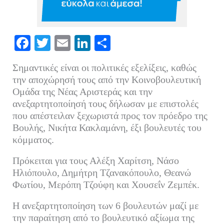
Fa
T
E
Li
Μ
ce
wi
m
nk
οι
Σημαντικές είναι οι πολιτικές εξελίξεις, καθώς
bo
tte
ail
ed
ρ
την αποχώρησή τους από την Κοινοβουλευτική
ok
r
In
α
Ομάδα της Νέας Αριστεράς και την
ανεξαρτητοποίησή τους δήλωσαν με επιστολές
στ
που απέστειλαν ξεχωριστά προς τον πρόεδρο της
εί
Βουλής, Νικήτα Κακλαμάνη, έξι βουλευτές του
τε
κόμματος.
Πρόκειται για τους Αλέξη Χαρίτση, Νάσο
Ηλιόπουλο, Δημήτρη Τζανακόπουλο, Θεανώ
Φωτίου, Μερόπη Τζούφη και Χουσεΐν Ζεμπέκ.
Η ανεξαρτητοποίηση των 6 βουλευτών μαζί με
την παραίτηση από το βουλευτικό αξίωμα της