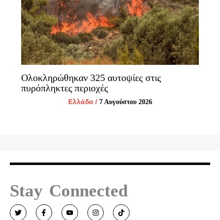
Ολοκληρώθηκαν 325 αυτοψίες στις
πυρόπληκτες περιοχές
Ελλάδα
/
7 Αυγούστου 2026
Stay Connected
T
F
Y
I
T
w
a
o
n
i