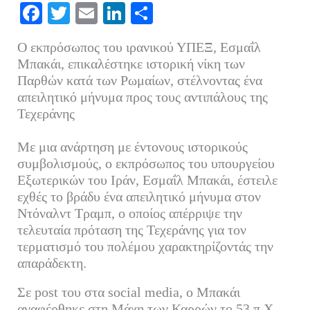
Fa
T
E
Li
Μ
ce
wi
m
nk
οι
Ο εκπρόσωπος του ιρανικού ΥΠΕΞ, Εσμαΐλ
bo
tte
ail
ed
ρ
Μπακάι, επικαλέστηκε ιστορική νίκη των
ok
r
In
α
Παρθών κατά των Ρωμαίων, στέλνοντας ένα
απειλητικό μήνυμα προς τους αντιπάλους της
στ
Τεχεράνης
εί
τε
Με μια ανάρτηση με έντονους ιστορικούς
συμβολισμούς, ο εκπρόσωπος του υπουργείου
Εξωτερικών του Ιράν, Εσμαΐλ Μπακάι, έστειλε
εχθές το βράδυ ένα απειλητικό μήνυμα στον
Ντόναλντ Τραμπ, ο οποίος απέρριψε την
τελευταία πρόταση της Τεχεράνης για τον
τερματισμό του πολέμου χαρακτηρίζοντάς την
απαράδεκτη.
Σε post του στα social media, ο Μπακάι
αναφέρθηκε στη Μάχη των Καρρών το 53 π.Χ.,