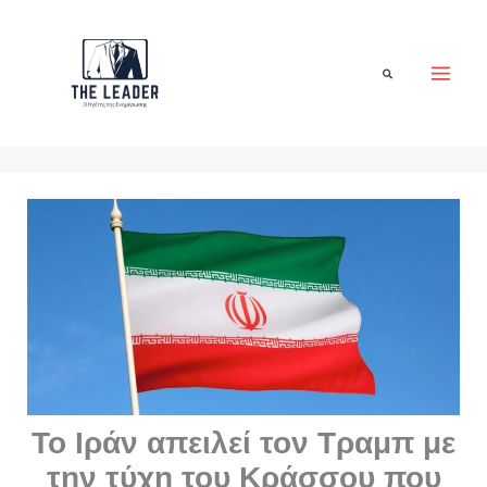
Μετάβαση
στο
περιεχόμενο
Αναζήτηση
Το Ιράν απειλεί τον Τραμπ με
την τύχη του Κράσσου που