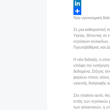
c
w
E
e
i
m
L
Νέα υγειονομική διά
b
t
a
i
Μ
o
t
i
n
ο
Σε μια καθοριστική 
o
e
l
k
ι
Υγείας, θέτοντας σε 
σχολικών κυλικείων,
k
r
e
ρ
Πρωτοβάθμιας και Δ
d
α
I
σ
Η νέα διάταξη, η οπ
υπόψη την εισήγηση 
n
τ
δεδομένα. Στόχος εί
ε
φορέων στους νέους 
ί
υγιεινής διατροφής 
τ
Στο πλαίσιο αυτό, θε
ε
εντός των σχολικών
των αλλαντικών, η υ