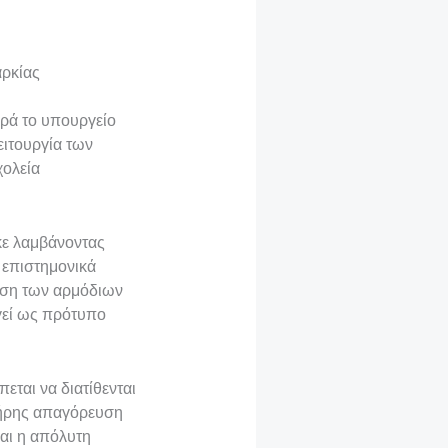
αρκίας
ωρά το υπουργείο
ειτουργία των
χολεία
κε λαμβάνοντας
 επιστημονικά
φωση των αρμόδιων
γεί ως πρότυπο
εται να διατίθενται
λήρης απαγόρευση
αι η απόλυτη