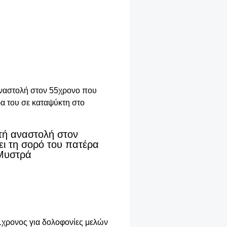
τή αναστολή στον
ει τη σορό του πατέρα
 Μυστρά