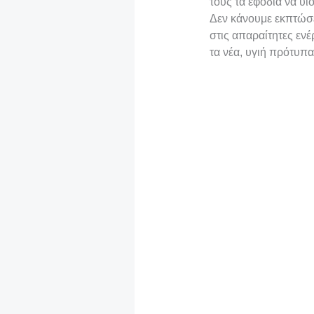
τους τα εφόδια να υι
Δεν κάνουμε εκπτώσε
στις απαραίτητες ενέ
τα νέα, υγιή πρότυπα