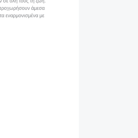
ν σε όλη τους τη ζωή.
να προχωρήσουν άμεσα
υτα εναρμονισμένα με