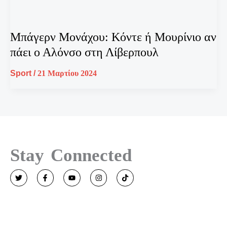
Μπάγερν Μονάχου: Κόντε ή Μουρίνιο αν
πάει ο Αλόνσο στη Λίβερπουλ
Sport
/
21 Μαρτίου 2024
Stay Connected
T
F
Y
I
T
w
a
o
n
i
i
c
u
s
k
t
e
t
t
t
t
b
u
a
o
e
o
b
g
k
r
o
e
r
k
a