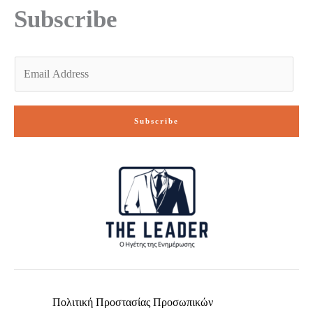
-
m
Subscribe
f
E
m
a
i
Subscribe
l
*
Πολιτική Προστασίας Προσωπικών