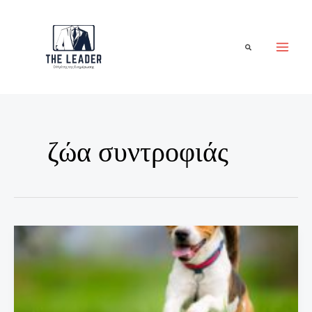
Μετάβαση
στο
περιεχόμενο
Αναζήτηση
ζώα συντροφιάς