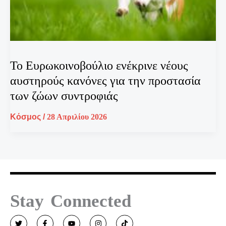
Το Ευρωκοινοβούλιο ενέκρινε νέους
αυστηρούς κανόνες για την προστασία
των ζώων συντροφιάς
Κόσμος
/
28 Απριλίου 2026
Stay Connected
T
F
Y
I
T
w
a
o
n
i