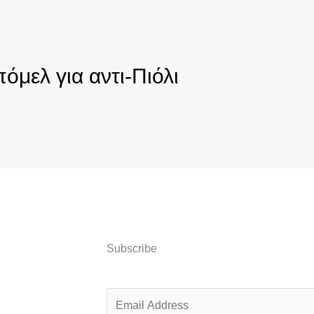
όμελ για αντι-Πιόλι
Subscribe
E
m