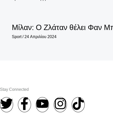
Μίλαν: Ο Ζλάταν θέλει Φαν Μπ
Sport
/
24 Απριλίου 2024
Stay Connected
T
F
Y
I
T