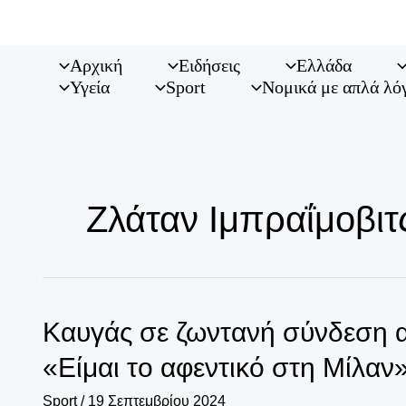
Μετάβαση
στο
περιεχόμενο
Αρχική
Ειδήσεις
Ελλάδα
Υγεία
Sport
Νομικά με απλά λό
Ζλάταν Ιμπραΐμοβιτ
Καυγάς σε ζωντανή σύνδεση α
«Είμαι το αφεντικό στη Μίλαν»
Sport
/
19 Σεπτεμβρίου 2024