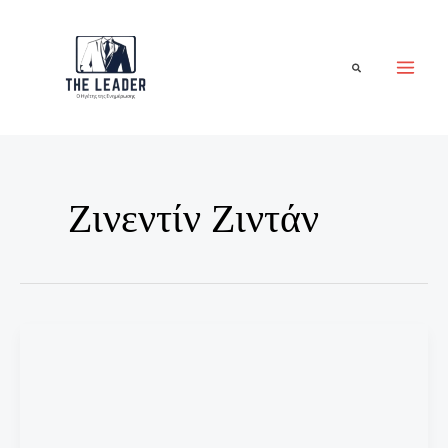
Μετάβαση
στο
περιεχόμενο
Αναζήτηση
Ζινεντίν Ζιντάν