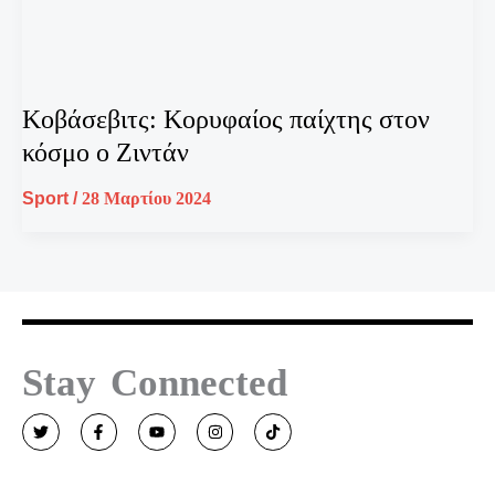
Κοβάσεβιτς: Κορυφαίος παίχτης στον
κόσμο ο Ζιντάν
Sport
/
28 Μαρτίου 2024
Stay Connected
T
F
Y
I
T
w
a
o
n
i
i
c
u
s
k
t
e
t
t
t
t
b
u
a
o