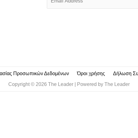
m
a
i
l
*
τασίας Προσωπικών Δεδομένων
Όροι χρήσης
Δήλωση Σ
Copyright © 2026 The Leader | Powered by The Leader