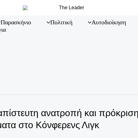
Παρασκήνιο
Πολιτική
Αυτοδιοίκηση
για
 απίστευτη ανατροπή και πρόκρισ
ατα στο Κόνφερενς Λιγκ