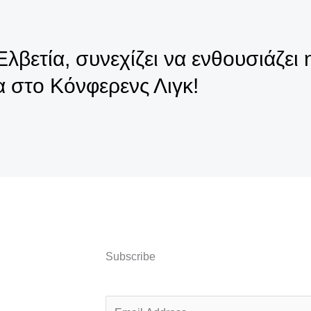
λβετία, συνεχίζει να ενθουσιάζει
 στο Κόνφερενς Λιγκ!
Subscribe
E