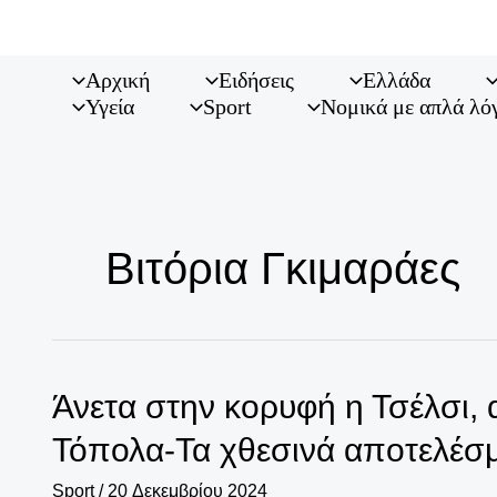
Μετάβαση
στο
περιεχόμενο
Αρχική
Ειδήσεις
Ελλάδα
Υγεία
Sport
Νομικά με απλά λό
Βιτόρια Γκιμαράες
Άνετα στην κορυφή η Τσέλσι,
Τόπολα-Τα χθεσινά αποτελέσμ
Sport
/
20 Δεκεμβρίου 2024