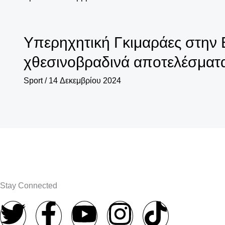
Υπερηχητική Γκιμαράες στην Ε
χθεσινοβραδινά αποτελέσματα
Sport
/
14 Δεκεμβρίου 2024
Stay Connected
T
F
Y
I
T