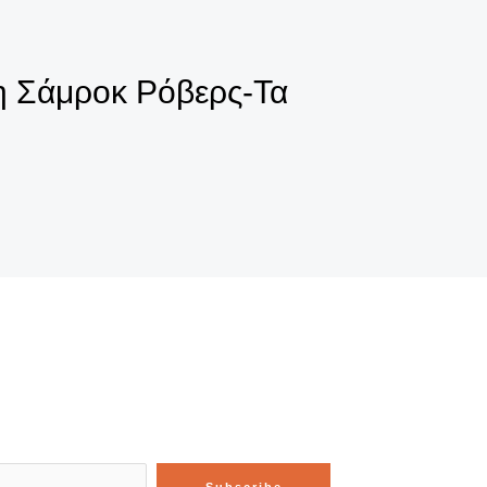
 η Σάμροκ Ρόβερς-Τα