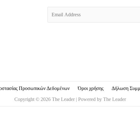
E
m
a
i
l
*
οστασίας Προσωπικών Δεδομένων
Όροι χρήσης
Δήλωση Συμ
Copyright © 2026 The Leader | Powered by The Leader