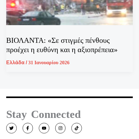
ΒΙΟΛΑΝΤΑ: «Σε στιγμές πένθους
προέχει η ευθύνη και η αξιοπρέπεια»
Ελλάδα
/
31 Ιανουαρίου 2026
Stay Connected
T
F
Y
I
T
w
a
o
n
i
i
c
u
s
k
t
e
t
t
t