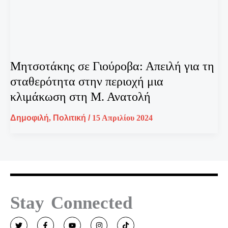
Μητσοτάκης σε Γιούροβα: Απειλή για τη
σταθερότητα στην περιοχή μια
κλιμάκωση στη Μ. Ανατολή
Δημοφιλή
,
Πολιτική
/
15 Απριλίου 2024
Stay Connected
T
F
Y
I
T
w
a
o
n
i