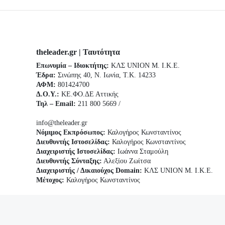
theleader.gr | Ταυτότητα
Επωνυμία – Ιδιοκτήτης:
ΚΛΣ UNION Μ. Ι.Κ.Ε.
Έδρα:
Σινώπης 40, Ν. Ιωνία, Τ.Κ. 14233
ΑΦΜ:
801424700
Δ.Ο.Υ.:
ΚΕ.ΦΟ.ΔΕ Αττικής
Τηλ – Email:
211 800 5669 /
info@theleader.gr
Νόμιμος Εκπρόσωπος:
Καλογήρος Κωνσταντίνος
Διευθυντής Ιστοσελίδας:
Καλογήρος Κωνσταντίνος
Διαχειριστής Ιστοσελίδας:
Ιωάννα Σταμούλη
Διευθυντής Σύνταξης:
Αλεξίου Ζωίτσα
Διαχειριστής / Δικαιούχος Domain:
ΚΛΣ UNION Μ. Ι.Κ.Ε.
Μέτοχος:
Καλογήρος Κωνσταντίνος