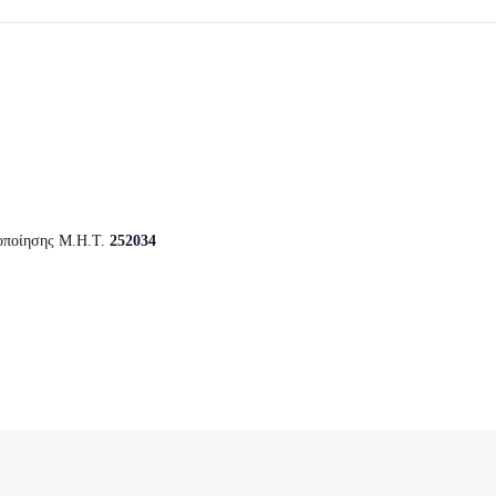
οποίησης Μ.Η.Τ.
252034