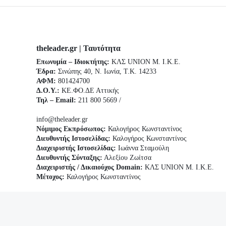
theleader.gr | Ταυτότητα
Επωνυμία – Ιδιοκτήτης:
ΚΛΣ UNION Μ. Ι.Κ.Ε.
Έδρα:
Σινώπης 40, Ν. Ιωνία, Τ.Κ. 14233
ΑΦΜ:
801424700
Δ.Ο.Υ.:
ΚΕ.ΦΟ.ΔΕ Αττικής
Τηλ – Email:
211 800 5669 /
info@theleader.gr
Νόμιμος Εκπρόσωπος:
Καλογήρος Κωνσταντίνος
Διευθυντής Ιστοσελίδας:
Καλογήρος Κωνσταντίνος
Διαχειριστής Ιστοσελίδας:
Ιωάννα Σταμούλη
Διευθυντής Σύνταξης:
Αλεξίου Ζωίτσα
Διαχειριστής / Δικαιούχος Domain:
ΚΛΣ UNION Μ. Ι.Κ.Ε.
Μέτοχος:
Καλογήρος Κωνσταντίνος