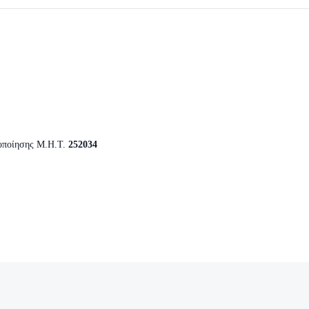
οποίησης Μ.Η.Τ.
252034