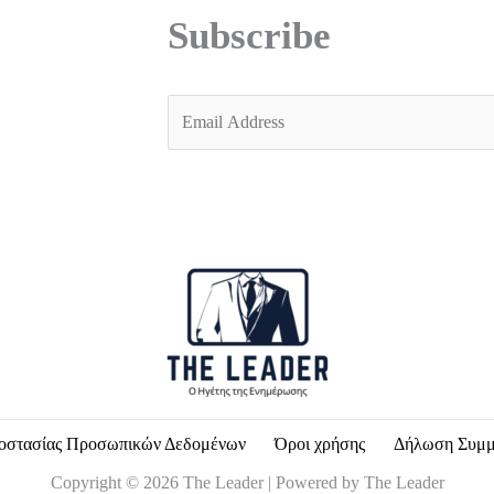
Subscribe
E
m
a
i
l
*
οστασίας Προσωπικών Δεδομένων
Όροι χρήσης
Δήλωση Συμ
Copyright © 2026 The Leader | Powered by The Leader