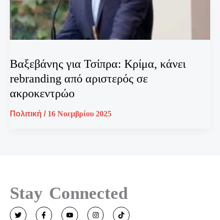
Βαξεβάνης για Τσίπρα: Κρίμα, κάνει
rebranding από αριστερός σε
ακροκεντρώο
Πολιτική
/
16 Νοεμβρίου 2025
Stay Connected
T
F
Y
I
T
w
a
o
n
i