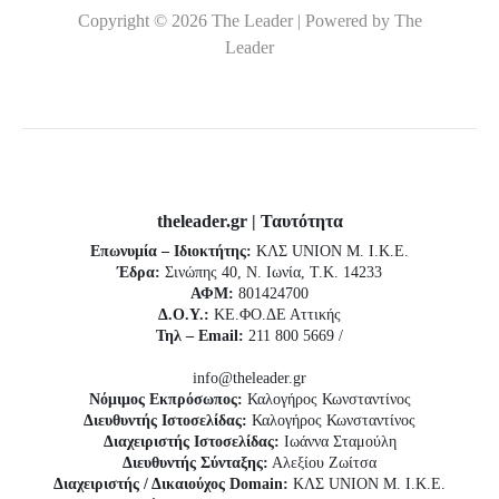
Copyright © 2026 The Leader | Powered by The
Leader
theleader.gr | Ταυτότητα
Επωνυμία – Ιδιοκτήτης:
ΚΛΣ UNION Μ. Ι.Κ.Ε.
Έδρα:
Σινώπης 40, Ν. Ιωνία, Τ.Κ. 14233
ΑΦΜ:
801424700
Δ.Ο.Υ.:
ΚΕ.ΦΟ.ΔΕ Αττικής
Τηλ – Email:
211 800 5669 /
info@theleader.gr
Νόμιμος Εκπρόσωπος:
Καλογήρος Κωνσταντίνος
Διευθυντής Ιστοσελίδας:
Καλογήρος Κωνσταντίνος
Διαχειριστής Ιστοσελίδας:
Ιωάννα Σταμούλη
Διευθυντής Σύνταξης:
Αλεξίου Ζωίτσα
Διαχειριστής / Δικαιούχος Domain:
ΚΛΣ UNION Μ. Ι.Κ.Ε.