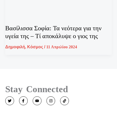
Βασίλισσα Σοφία: Τα νεότερα για την
υγεία της – Τί αποκάλυψε ο γιος της
Δημοφιλή
,
Κόσμος
/
11 Απριλίου 2024
Stay Connected
T
F
Y
I
T
w
a
o
n
i
i
c
u
s
k
t
e
t
t
t
t
b
u
a
o
e
o
b
g
k