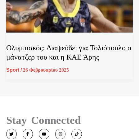
Ολυμπιακός: Διαψεύδει για Τολιόπουλο ο
μάνατζερ του και η ΚΑΕ Άρης
Sport
/
26 Φεβρουαρίου 2025
Stay Connected
T
F
Y
I
T
w
a
o
n
i