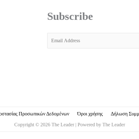
Subscribe
E
m
a
i
l
*
οστασίας Προσωπικών Δεδομένων
Όροι χρήσης
Δήλωση Συμ
Copyright © 2026 The Leader | Powered by The Leader