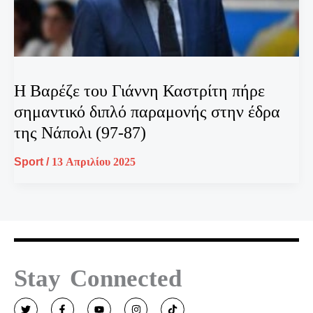
Η Βαρέζε του Γιάννη Καστρίτη πήρε
σημαντικό διπλό παραμονής στην έδρα
της Νάπολι (97-87)
Sport
/
13 Απριλίου 2025
Stay Connected
T
F
Y
I
T
w
a
o
n
i