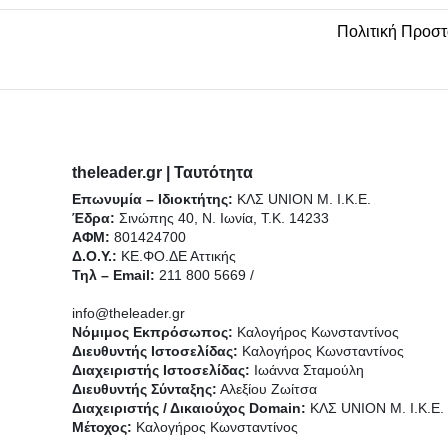
e
o
b
g
k
Πολιτική Προσ
r
o
e
r
k
a
theleader.gr | Ταυτότητα
-
m
Επωνυμία – Ιδιοκτήτης:
ΚΛΣ UNION Μ. Ι.Κ.Ε.
Έδρα:
Σινώπης 40, Ν. Ιωνία, Τ.Κ. 14233
f
ΑΦΜ:
801424700
Δ.Ο.Υ.:
ΚΕ.ΦΟ.ΔΕ Αττικής
Τηλ – Email:
211 800 5669 /
info@theleader.gr
Νόμιμος Εκπρόσωπος:
Καλογήρος Κωνσταντίνος
Διευθυντής Ιστοσελίδας:
Καλογήρος Κωνσταντίνος
Διαχειριστής Ιστοσελίδας:
Ιωάννα Σταμούλη
Διευθυντής Σύνταξης:
Αλεξίου Ζωίτσα
Διαχειριστής / Δικαιούχος Domain:
ΚΛΣ UNION Μ. Ι.Κ.Ε.
Μέτοχος:
Καλογήρος Κωνσταντίνος