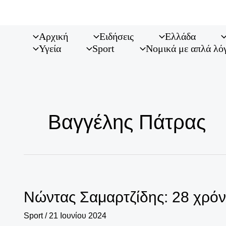
Μετάβαση
στο
περιεχόμενο
Αρχική
Ειδήσεις
Ελλάδα
Υγεία
Sport
Νομικά με απλά λό
Βαγγέλης Πάτρας
Νώντας Σαμαρτζίδης: 28 χρόν
Sport
/
21 Ιουνίου 2024