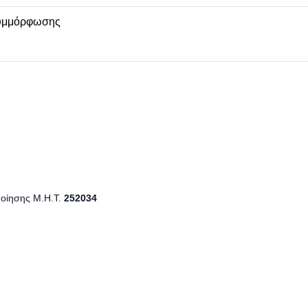
υμμόρφωσης
ποίησης Μ.Η.Τ.
252034