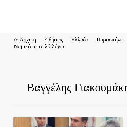
Μετάβαση
στο
περιεχόμενο
Αρχική
Ειδήσεις
Ελλάδα
Παρασκήνιο
Νομικά με απλά λόγια
Βαγγέλης Γιακουμάκ