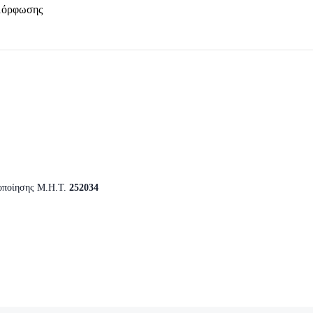
μόρφωσης
οποίησης Μ.Η.Τ.
252034