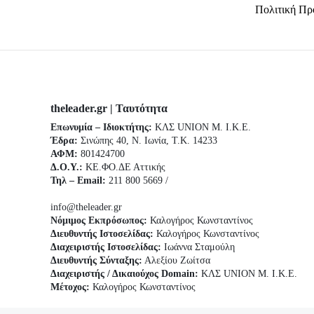
Πολιτική Πρ
theleader.gr | Ταυτότητα
Επωνυμία – Ιδιοκτήτης:
ΚΛΣ UNION Μ. Ι.Κ.Ε.
Έδρα:
Σινώπης 40, Ν. Ιωνία, Τ.Κ. 14233
ΑΦΜ:
801424700
Δ.Ο.Υ.:
ΚΕ.ΦΟ.ΔΕ Αττικής
Τηλ – Email:
211 800 5669 /
info@theleader.gr
Νόμιμος Εκπρόσωπος:
Καλογήρος Κωνσταντίνος
Διευθυντής Ιστοσελίδας:
Καλογήρος Κωνσταντίνος
Διαχειριστής Ιστοσελίδας:
Ιωάννα Σταμούλη
Διευθυντής Σύνταξης:
Αλεξίου Ζωίτσα
Διαχειριστής / Δικαιούχος Domain:
ΚΛΣ UNION Μ. Ι.Κ.Ε.
Μέτοχος:
Καλογήρος Κωνσταντίνος