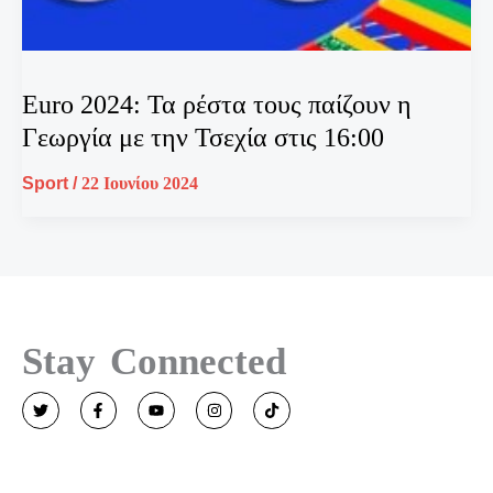
Euro 2024: Τα ρέστα τους παίζουν η
Γεωργία με την Τσεχία στις 16:00
Sport
/
22 Ιουνίου 2024
Stay Connected
T
F
Y
I
T
w
a
o
n
i
i
c
u
s
k
t
e
t
t
t
t
b
u
a
o
e
o
b
g
k
r
o
e
r