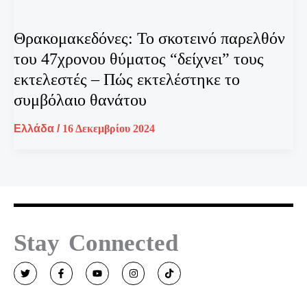
Θρακομακεδόνες: Το σκοτεινό παρελθόν
του 47χρονου θύματος “δείχνει” τους
εκτελεστές – Πώς εκτελέστηκε το
συμβόλαιο θανάτου
Ελλάδα
/
16 Δεκεμβρίου 2024
Stay Connected
T
F
Y
I
T
w
a
o
n
i
i
c
u
s
k
t
e
t
t
t
t
b
u
a
o