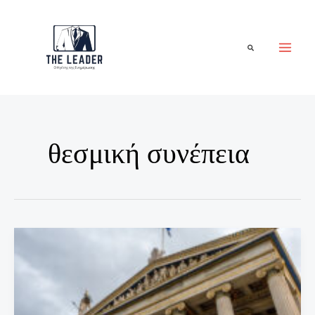
Μετάβαση
στο
περιεχόμενο
Αναζήτηση
θεσμική συνέπεια