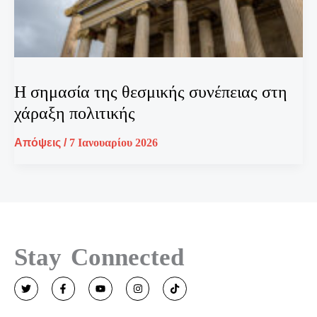
Η σημασία της θεσμικής συνέπειας στη
χάραξη πολιτικής
Απόψεις
/
7 Ιανουαρίου 2026
Stay Connected
T
F
Y
I
T
w
a
o
n
i
i
c
u
s
k
t
e
t
t
t